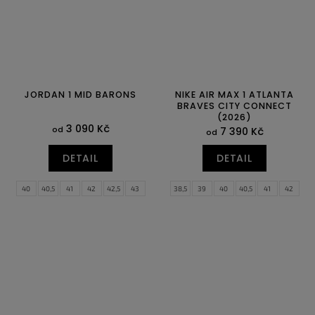
JORDAN 1 MID BARONS
NIKE AIR MAX 1 ATLANTA
BRAVES CITY CONNECT
(2026)
3 090 Kč
od
7 390 Kč
od
DETAIL
DETAIL
40
40,5
41
42
42,5
43
38,5
39
40
40,5
41
42
44
44,5
45
45,5
46
47
42,5
43
44
44,5
45
45,5
47,5
46
47
47,5