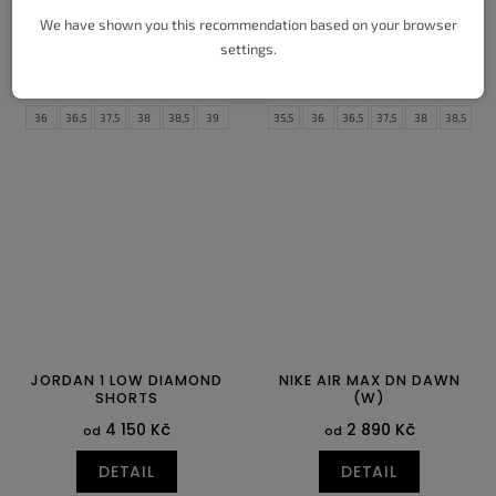
(GS)
2 550 Kč
od
We have shown you this recommendation based on your browser
3 650 Kč
od
settings.
DETAIL
DETAIL
36
36,5
37,5
38
38,5
39
35,5
36
36,5
37,5
38
38,5
40
39
40
40,5
41
42
42,5
43
44
44,5
JORDAN 1 LOW DIAMOND
NIKE AIR MAX DN DAWN
SHORTS
(W)
4 150 Kč
2 890 Kč
od
od
DETAIL
DETAIL