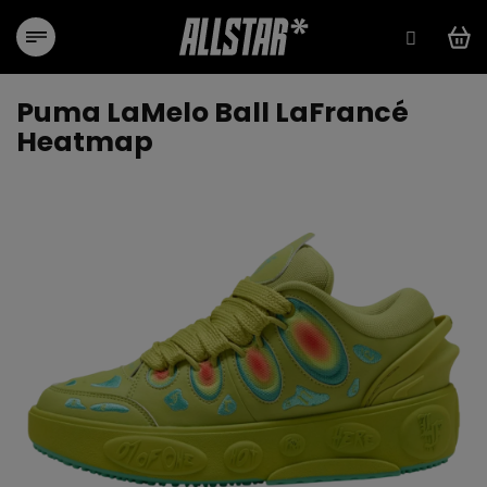
Přejít
na
obsah
Puma LaMelo Ball LaFrancé
Heatmap