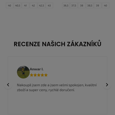
40
40,5
41
42
42,5
43
36,5
37,5
38
38,5
39
40
44
44,5
45
45,5
46
47
40,5
41
42
47,5
RECENZE NAŠICH ZÁKAZNÍKŮ
Anwar I.
Previous
Next
Nakoupil jsem zde a jsem velmi spokojen, kvalitní
zboží a super ceny, rychlé doručení.