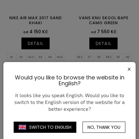
NIKE AIR MAX 2017 SAND
VANS KNU SKOOL BAPE
KHAKI
CAMO GREEN
4 150 Kč
7 550 Kč
od
od
DETAIL
DETAIL
41
42
42,5
43
44
44,5
36,5
37
38
38,5
39
40
45
45,5
46
40,5
41
42
42,5
43
44
x
44,5
45
46
47
Would you like to browse the website in
English?
It looks like you speak English. Would you like to
switch to the English version of the website for a
better experience?
SWITCH TO ENGLISH
NO, THANK YOU
NIKE DUNK LOW LEGO
NIKE DUNK LOW CROCODILE
WHITE BRIGHT CONCORD
(W)