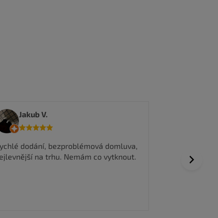
tedma
Jakub V.
Všechno prob
ychlé dodání, bezproblémová domluva,
vyřízení obje
ejlevnější na trhu. Nemám co vytknout.
Next
Dobrá komuni