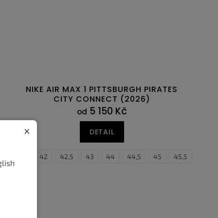
NIKE AIR MAX 1 PITTSBURGH PIRATES
CITY CONNECT (2026)
5 150 Kč
od
x
DETAIL
0,5
47,5
41
42
42,5
43
44
44,5
45
45,5
46
glish