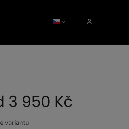
d
3 950 Kč
e variantu