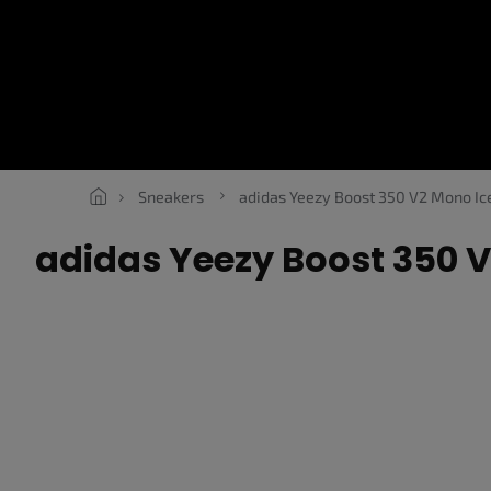
Přejít
na
obsah
SNEAKERS
ROPE LACES
ESSENTIALS
OBLEČENÍ
V
Sneakers
adidas Yeezy Boost 350 V2 Mono Ic
adidas Yeezy Boost 350 