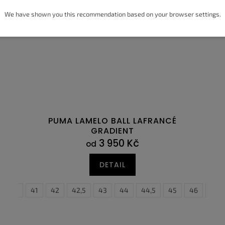
We have shown you this recommendation based on your browser settings.
PUMA LAMELO BALL LAFRANCÉ
GRADIENT
3 950 Kč
od
DETAIL
40,5
41
42
42,5
43
44
36
44,5
37
45
37,5
46
38
47