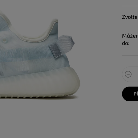
Zvolte
Můžem
do:
P