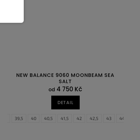
NEW BALANCE 9060 MOONBEAM SEA
SALT
4 750 Kč
od
DETAIL
38,5
39,5
40
40,5
41,5
42
42,5
43
44
44,