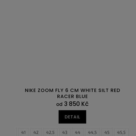
NIKE ZOOM FLY 6 CM WHITE SILT RED
RACER BLUE
3 850 Kč
od
DETAIL
40,5
41
42
42,5
43
44
44,5
45
45,5
4