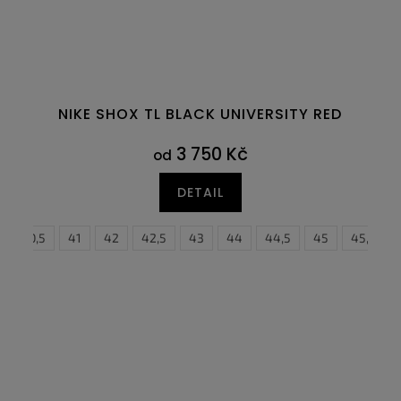
NIKE SHOX TL BLACK UNIVERSITY RED
3 750 Kč
od
DETAIL
6
40,5
47
41
42
42,5
43
44
44,5
45
45,5