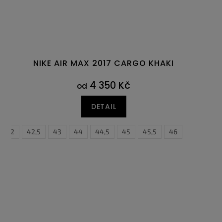
NIKE AIR MAX 2017 CARGO KHAKI
4 350 Kč
od
DETAIL
46
42
47,5
42,5
43
44
44,5
45
45,5
46