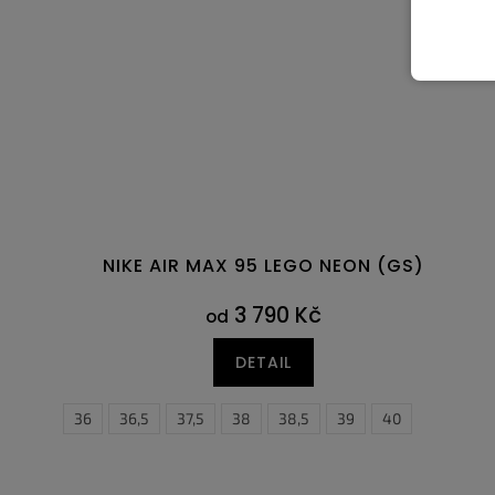
NIKE AIR MAX 95 LEGO NEON (GS)
3 790 Kč
od
DETAIL
36
36,5
37,5
38
38,5
39
40
40