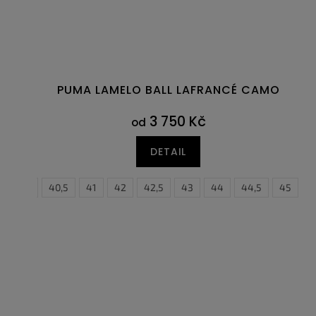
PUMA LAMELO BALL LAFRANCÉ CAMO
3 750 Kč
od
DETAIL
9
40
40,5
41
42
42,5
43
44
38,5
44,5
39
45
40
4