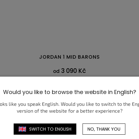
JORDAN 1 MID BARONS
3 090 Kč
od
DETAIL
Would you like to browse the website in English?
5
41
46
42
42,5
43
44
44,5
45
38,5
45,5
39
46
40
47
4
ooks like you speak English. Would you like to switch to the En
version of the website for a better experience?
SWITCH TO ENGLISH
NO, THANK YOU