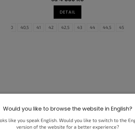
DETAIL
9
45
40
45,5
40,5
46
41
47
42
35,5
47,5
42,5
36
43
36,5
44
37,5
44,5
38
45
38,5
4
Would you like to browse the website in English?
ooks like you speak English. Would you like to switch to the En
version of the website for a better experience?