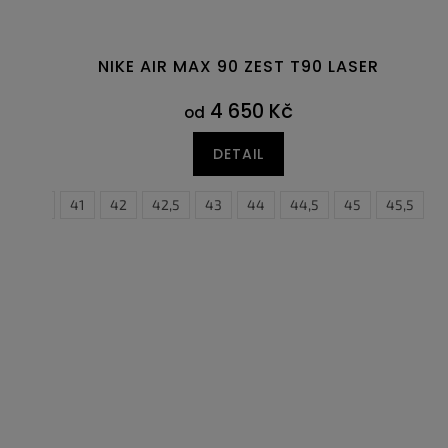
NIKE AIR MAX 90 ZEST T90 LASER
4 650 Kč
od
DETAIL
40,5
41
42
42,5
35,5
43
44
36
36,5
44,5
37,5
45
45,5
38
38
4