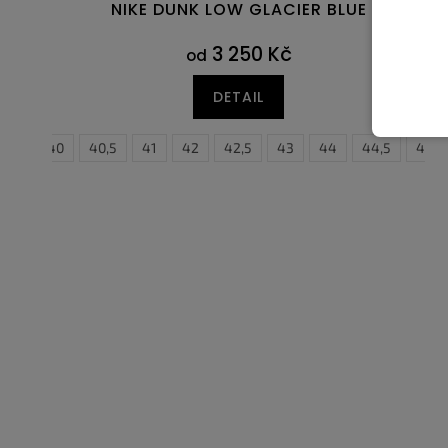
NIKE DUNK LOW GLACIER BLUE
3 250 Kč
od
DETAIL
39
40
40,5
41
42
35,5
42,5
36
43
36,5
44
37,5
44,5
38
45
38