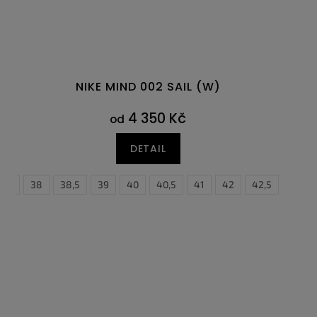
NIKE MIND 002 SAIL (W)
4 350 Kč
od
DETAIL
7,5
47
38
47,5
38,5
39
40
40,5
41
42
42,5
43