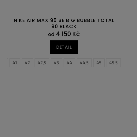
NIKE AIR MAX 95 SE BIG BUBBLE TOTAL
90 BLACK
4 150 Kč
od
DETAIL
0,5
45
41
45,5
42
46
42,5
47
43
47,5
44
44,5
45
45,5
46