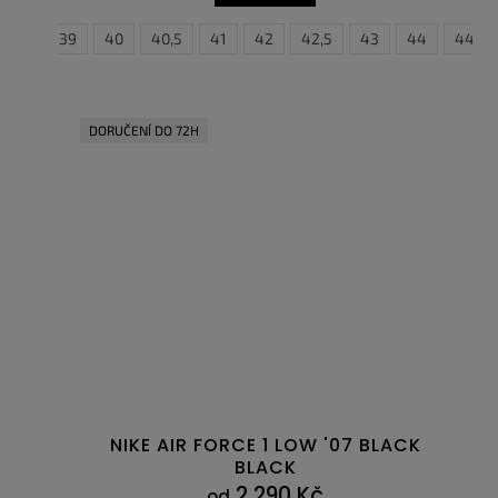
38,5
39
40
40,5
41
35,5
42
36
42,5
36,5
43
37,5
44
38
44,5
38
DORUČENÍ DO 72H
NIKE AIR FORCE 1 LOW '07 BLACK
BLACK
2 290 Kč
od