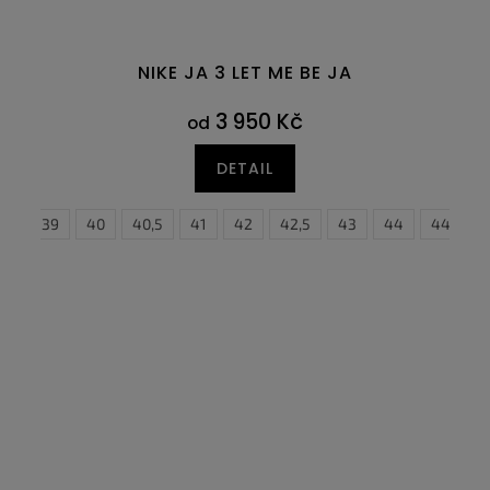
NIKE JA 3 LET ME BE JA
3 950 Kč
od
DETAIL
,5
6
47
39
47,5
40
40,5
41
42
42,5
38,5
43
44
39
40
44,5
4