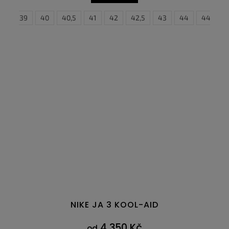
,5
45
39
45,5
40
46
40,5
47
41
35,5
47,5
42
36
42,5
36,5
43
37,5
44
38
44,5
38,5
NIKE JA 3 KOOL-AID
4 350 Kč
od