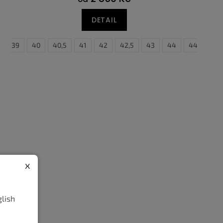
DETAIL
5,5
39
46
40
47
40,5
47,5
41
48,5
42
42,5
43
44
44,5
4
x
glish