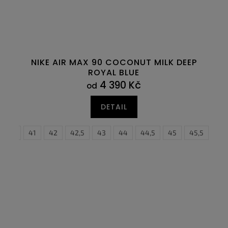
NIKE AIR MAX 90 COCONUT MILK DEEP
ROYAL BLUE
4 390 Kč
od
DETAIL
6
40,5
47
41
47,5
42
42,5
43
44
44,5
35,5
45
36
45,5
36,5
46
3