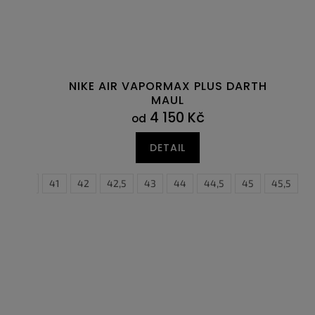
NIKE AIR VAPORMAX PLUS DARTH
MAUL
4 150 Kč
od
DETAIL
40,5
41
42
42,5
43
44
44,5
38,5
45
39
45,5
40
4