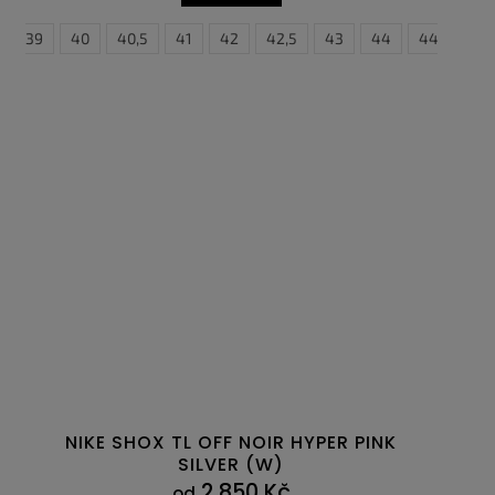
45
39
45,5
40
46
40,5
47
41
47,5
42
42,5
43
44
44,5
4
NIKE SHOX TL OFF NOIR HYPER PINK
SILVER (W)
2 850 Kč
od