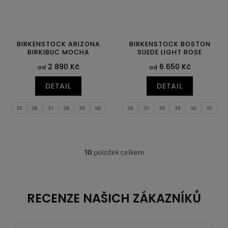
BIRKENSTOCK ARIZONA
BIRKENSTOCK BOSTON
BIRKIBUC MOCHA
SUEDE LIGHT ROSE
2 890 Kč
6 650 Kč
od
od
DETAIL
DETAIL
35
36
37
38
39
40
36
37
38
39
40
41
41
42
43
44
45
46
42
43
44
45
46
47
10
položek celkem
O
v
l
á
d
RECENZE NAŠICH ZÁKAZNÍKŮ
a
c
í