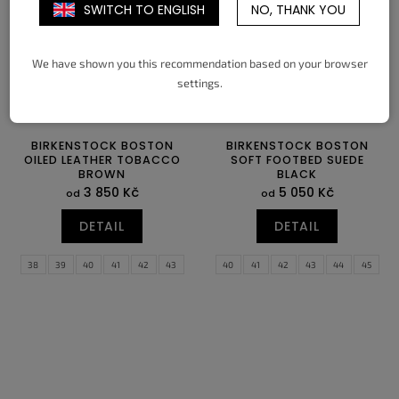
SWITCH TO ENGLISH
NO, THANK YOU
We have shown you this recommendation based on your browser
settings.
BIRKENSTOCK BOSTON
BIRKENSTOCK BOSTON
OILED LEATHER TOBACCO
SOFT FOOTBED SUEDE
BROWN
BLACK
3 850 Kč
5 050 Kč
od
od
DETAIL
DETAIL
38
39
40
41
42
43
40
41
42
43
44
45
44
45
46
47
46
47