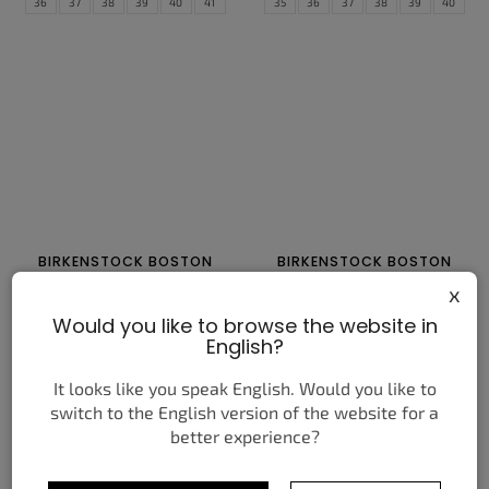
36
37
38
39
40
41
35
36
37
38
39
40
42
43
44
45
46
41
42
43
44
45
46
47
BIRKENSTOCK BOSTON
BIRKENSTOCK BOSTON
OILED LEATHER HABANA
SOFT FOOTBED SUEDE
x
TAUPE
3 850 Kč
od
3 550 Kč
od
Would you like to browse the website in
English?
DETAIL
DETAIL
It looks like you speak English. Would you like to
37
38
39
40
41
42
37
38
39
40
41
42
switch to the English version of the website for a
better experience?
43
44
45
46
47
43
44
45
46
47