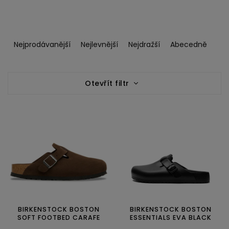
Ř
a
Nejprodávanější
Nejlevnější
Nejdražší
Abecedně
z
e
V
n
Otevřít filtr
ý
í
p
p
i
r
s
o
p
d
r
u
o
k
d
t
u
ů
k
t
ů
BIRKENSTOCK BOSTON
BIRKENSTOCK BOSTON
SOFT FOOTBED CARAFE
ESSENTIALS EVA BLACK