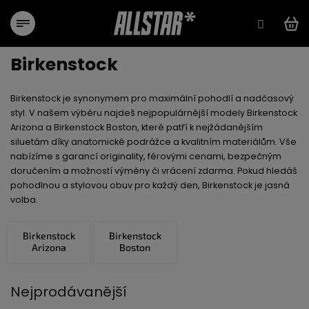
Přejít
na
obsah
Birkenstock
Birkenstock
je synonymem pro maximální pohodlí a nadčasový
styl. V našem výběru najdeš nejpopulárnější modely
Birkenstock
Arizona
a
Birkenstock Boston
, které patří k nejžádanějším
siluetám díky anatomické podrážce a kvalitním materiálům. Vše
nabízíme s
garancí originality
,
férovými cenami
,
bezpečným
doručením
a možností
výměny či vrácení zdarma
. Pokud hledáš
pohodlnou a stylovou obuv pro každý den, Birkenstock je jasná
volba.
Birkenstock
Birkenstock
Arizona
Boston
Nejprodávanější