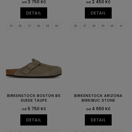
3 750 Kč
2 450 Kč
od
od
DETAIL
DETAIL
35
36
37
38
39
40
36
37
38
39
40
41
41
42
43
44
45
46
42
43
44
45
46
BIRKENSTOCK BOSTON BS
BIRKENSTOCK ARIZONA
SUEDE TAUPE
BIRKIBUC STONE
5 750 Kč
4 650 Kč
od
od
DETAIL
DETAIL