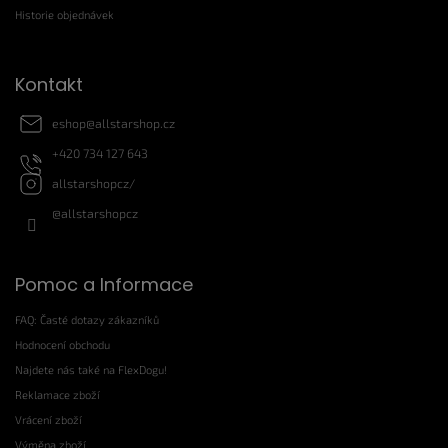
í
Historie objednávek
Kontakt
eshop
@
allstarshop.cz
+420 734 127 643
allstarshopcz/
@allstarshopcz
Pomoc a Informace
FAQ: Časté dotazy zákazníků
Hodnocení obchodu
Najdete nás také na FlexDogu!
Reklamace zboží
Vrácení zboží
Výměna zboží