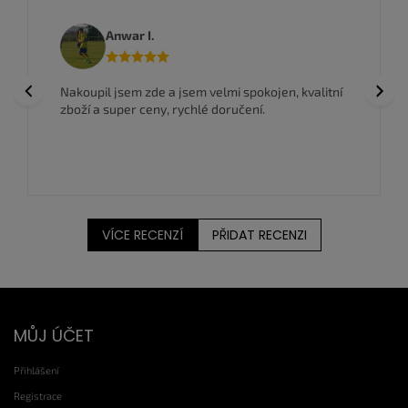
p
r
Anwar I.
v
k
y
Previous
Next
Nakoupil jsem zde a jsem velmi spokojen, kvalitní
v
zboží a super ceny, rychlé doručení.
ý
p
i
s
u
VÍCE RECENZÍ
PŘIDAT RECENZI
Z
MŮJ ÚČET
á
p
Přihlášení
a
t
Registrace