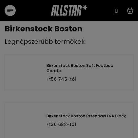
Ugrás
a
fő
tartalomhoz
Birkenstock Boston
Legnépszerűbb termékek
Birkenstock Boston Soft Footbed
Carafe
Ft56 745-tól
Birkenstock Boston Essentials EVA Black
Ft36 682-tól