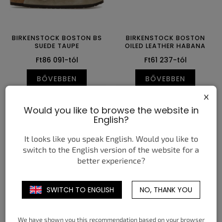
BIRKENSTOCK BOSTON BS
BIRKENSTOCK BOSTON
SUEDE TAUPE
OILED LEATHER HABANA
Ft86 091-tól
Ft61 237-tól
BŐVEBBEN
BŐVEBBEN
x
36
37
38
39
40
41
37
38
39
40
41
42
Would you like to browse the website in
42
43
44
45
46
43
44
45
46
47
English?
It looks like you speak English. Would you like to
switch to the English version of the website for a
better experience?
SWITCH TO ENGLISH
NO, THANK YOU
BIRKENSTOCK BOSTON
BIRKENSTOCK BOSTON
We have shown you this recommendation based on your browser