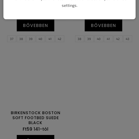
SOFT FOOTBED SUEDE
OILED LEATHER TOBACCO
settings.
TAUPE
BROWN
Ft53 152-tól
Ft59 141-tól
BŐVEBBEN
BŐVEBBEN
37
38
39
40
41
42
38
39
40
41
42
43
43
44
45
46
47
44
45
46
47
BIRKENSTOCK BOSTON
SOFT FOOTBED SUEDE
BLACK
Ft59 141-tól