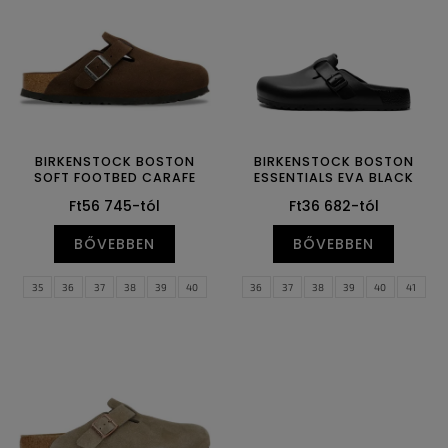
k
d
e
e
k
z
l
é
i
s
s
e
t
á
BIRKENSTOCK BOSTON
BIRKENSTOCK BOSTON
SOFT FOOTBED CARAFE
ESSENTIALS EVA BLACK
j
Ft56 745-tól
Ft36 682-tól
a
BŐVEBBEN
BŐVEBBEN
35
36
37
38
39
40
36
37
38
39
40
41
41
42
43
44
45
46
42
43
44
45
46