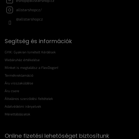
eshop
@
allstarshop.cz
m
allstarshopcz/
e
i
@allstarshopcz
Segítség és információk
GYIK: Gyakran Ismételt Kérdések
Webáruház értékelése
Minket is megtalálsz a FlexDogon!
Termékreklamáció
Áru visszaküldése
Áru csere
Általános szerződési feltételek
Adatvédelmi irányelvek
Mérettáblázatok
Online fizetési lehetőséget biztosítunk