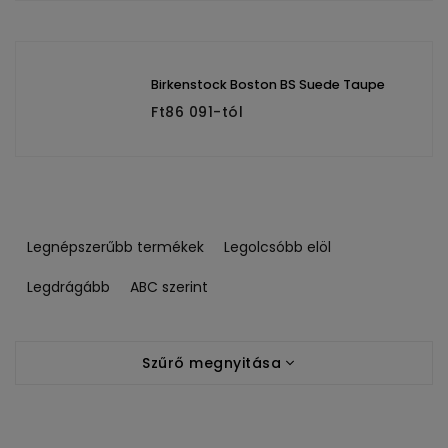
Birkenstock Boston BS Suede Taupe
Ft86 091-tól
T
e
Legnépszerűbb termékek
Legolcsóbb elöl
r
m
Legdrágább
ABC szerint
é
k
T
e
Szűrő megnyitása
e
k
r
r
m
e
é
n