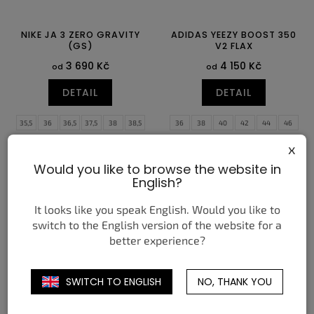
NIKE JA 3 ZERO GRAVITY
ADIDAS YEEZY BOOST 350
(GS)
V2 FLAX
3 690 Kč
4 150 Kč
od
od
DETAIL
DETAIL
35,5
36
36,5
37,5
38
38,5
36
38
40
42
44
46
39
40
x
Would you like to browse the website in
English?
It looks like you speak English. Would you like to
switch to the English version of the website for a
better experience?
SWITCH TO ENGLISH
NO, THANK YOU
JORDAN 4 RETRO TORO
NIKE JA 3 LET ME BE JA
BRAVO (2026) (GS)
(GS)