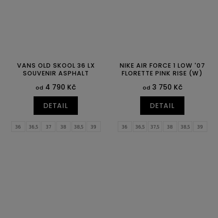
VANS OLD SKOOL 36 LX
NIKE AIR FORCE 1 LOW '07
SOUVENIR ASPHALT
FLORETTE PINK RISE (W)
4 790 Kč
3 750 Kč
od
od
DETAIL
DETAIL
36
36,5
37
38
38,5
39
36
36,5
37,5
38
38,5
39
40
40,5
41
42
40
40,5
41