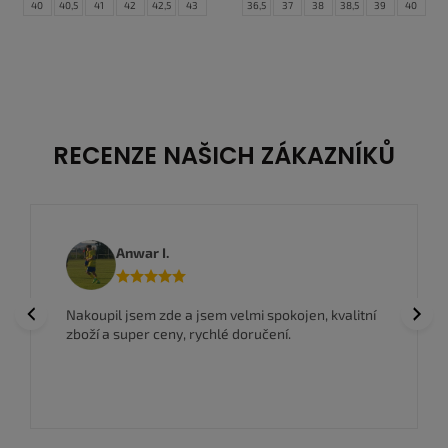
40
40,5
41
42
42,5
43
36,5
37
38
38,5
39
40
44
44,5
45
45,5
46
47
40,5
41
42
42,5
43
44
47,5
44,5
45
46
47
RECENZE NAŠICH ZÁKAZNÍKŮ
Anwar I.
Previous
Next
Nakoupil jsem zde a jsem velmi spokojen, kvalitní
zboží a super ceny, rychlé doručení.