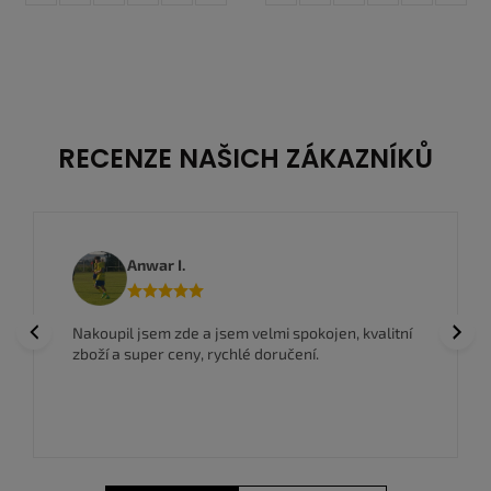
39
40
40,5
41
42
42,5
42,5
43
44
44,5
45
45,5
43
44
44,5
45
45,5
46
46
47
47,5
47
47,5
RECENZE NAŠICH ZÁKAZNÍKŮ
Anwar I.
Previous
Next
Nakoupil jsem zde a jsem velmi spokojen, kvalitní
zboží a super ceny, rychlé doručení.