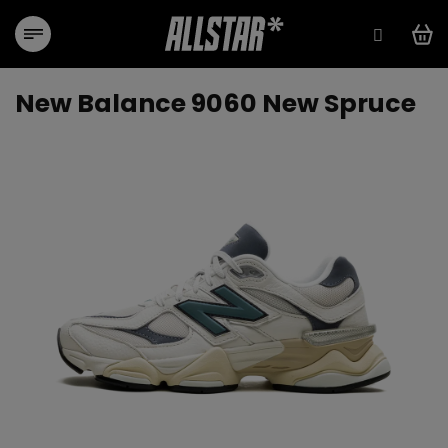
Přejít
na
obsah
New Balance 9060 New Spruce