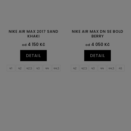
NIKE AIR MAX 2017 SAND
NIKE AIR MAX DN SE BOLD
KHAKI
BERRY
4 150 Kč
4 050 Kč
od
od
DETAIL
DETAIL
41
42
42,5
43
44
44,5
42
42,5
43
44
44,5
45
45
45,5
46
45,5
46
47
47,5