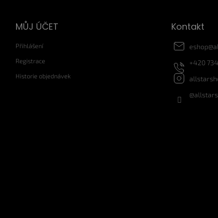
p
a
MŮJ ÚČET
Kontakt
t
í
Přihlášení
eshop
@
a
Registrace
+420 734
Historie objednávek
allstars
@allstar