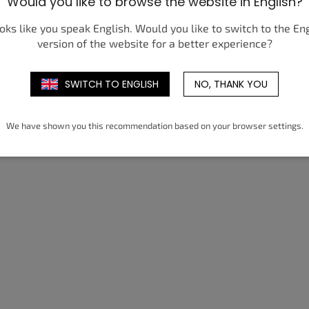
Would you like to browse the website in English?
ooks like you speak English. Would you like to switch to the En
version of the website for a better experience?
ADIDAS YEEZY BOOST 350 V2 BELUGA
REFLECTIVE
3 650 Kč
od
SWITCH TO ENGLISH
NO, THANK YOU
DETAIL
We have shown you this recommendation based on your browser settings.
3
40
44
40 2/3
44,5
41 1/3
42
42 2/3
43 1/3
40
44
40,5
44 2/