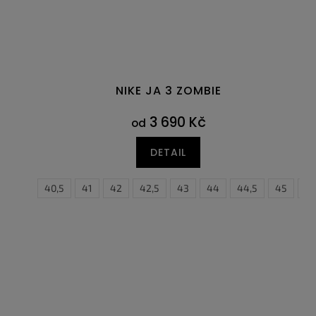
NIKE JA 3 ZOMBIE
3 690 Kč
od
DETAIL
40
40,5
41
42
42,5
43
44
44,5
45
45