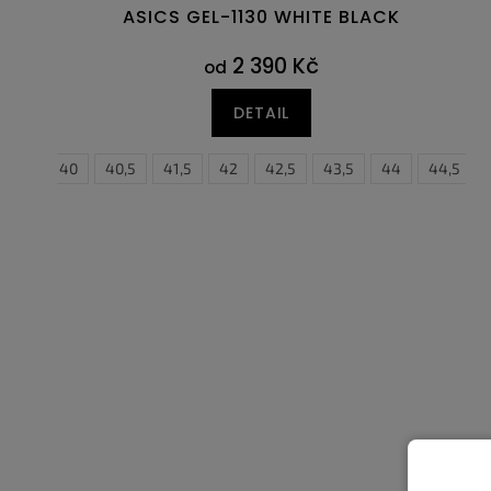
ASICS GEL-1130 WHITE BLACK
2 390 Kč
od
DETAIL
39,5
40
40,5
41,5
42
42,5
43,5
44
44,5