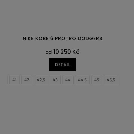
NIKE KOBE 6 PROTRO DODGERS
10 250 Kč
od
DETAIL
0,5
41
42
42,5
43
44
44,5
45
45,5
46