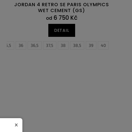
JORDAN 4 RETRO SE PARIS OLYMPICS
WET CEMENT (GS)
6 750 Kč
od
DETAIL
35,5
36
36,5
37,5
38
38,5
39
40
x