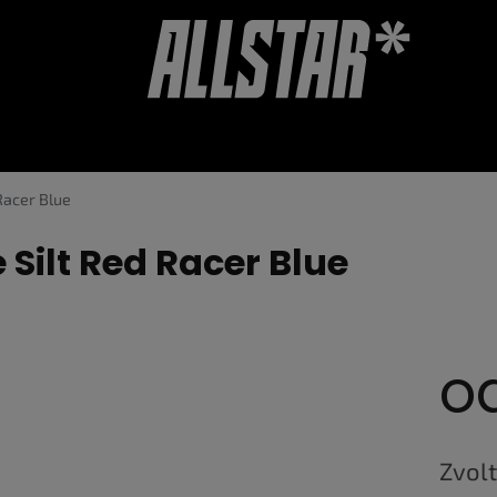
OUCHERY
DOPLŇKY
HODNOCENÍ OBCHODU
Racer Blue
Silt Red Racer Blue
o
Měrná
cena:
Zvolt