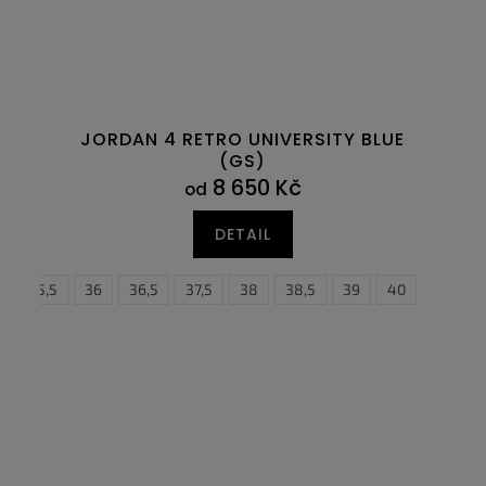
JORDAN 4 RETRO UNIVERSITY BLUE
(GS)
8 650 Kč
od
DETAIL
,5
35,5
46
36
47
36,5
47,5
37,5
38
38,5
38,5
39
39
40
40
4