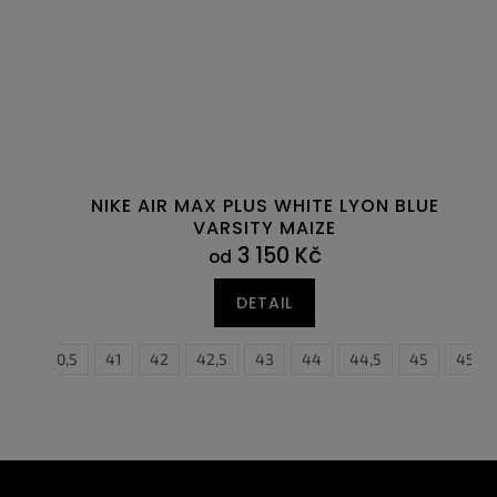
NIKE AIR MAX PLUS WHITE LYON BLUE
VARSITY MAIZE
3 150 Kč
od
DETAIL
40
40,5
41
42
42,5
43
44
44,5
45
45,5
Z
á