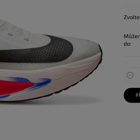
Zvolte
Můžem
do:
P