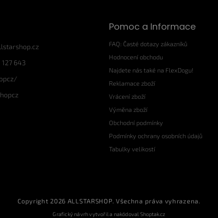
Pomoc a Informace
FAQ: Časté dotazy zákazníků
llstarshop.cz
Hodnocení obchodu
 127 643
Najdete nás také na FlexDogu!
hopcz/
Reklamace zboží
shopcz
Vrácení zboží
Výměna zboží
Obchodní podmínky
Podmínky ochrany osobních údajů
Tabulky velikostí
Copyright 2026
ALLSTARSHOP
. Všechna práva vyhrazena.
Grafický návrh vytvořil a nakódoval
Shoptak.cz