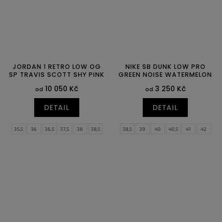
JORDAN 1 RETRO LOW OG
NIKE SB DUNK LOW PRO
SP TRAVIS SCOTT SHY PINK
GREEN NOISE WATERMELON
10 050 Kč
3 250 Kč
od
od
DETAIL
DETAIL
35,5
36
36,5
37,5
38
38,5
38,5
39
40
40,5
41
42
39
40
40,5
41
42
42,5
42,5
43
44
44,5
45
45,5
43
44
44,5
45
45,5
46
46
47,5
48,5
47
47,5