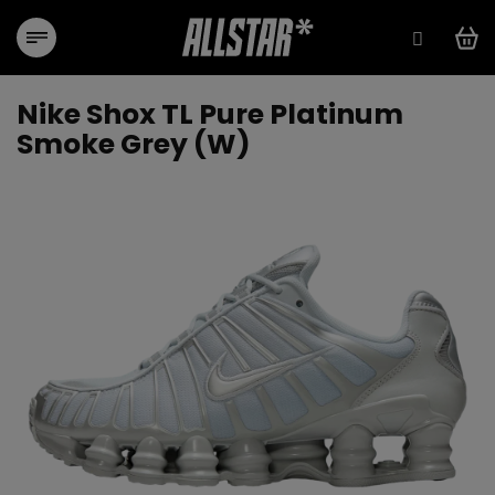
Přejít
na
obsah
Nike Shox TL Pure Platinum
Smoke Grey (W)