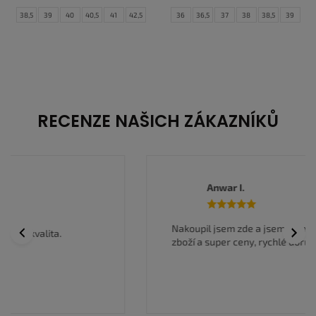
38,5
39
40
40,5
41
42,5
36
36,5
37
38
38,5
39
43
44
44,5
45
45,5
46
40
40,5
41
42
47
47,5
RECENZE NAŠICH ZÁKAZNÍKŮ
Anwar I.
Previous
Next
Nakoupil jsem zde a jsem velmi spokojen, kvalitní
zboží a super ceny, rychlé doručení.