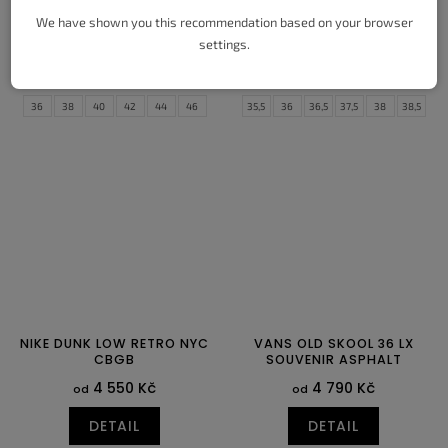
TROPICAL PINK
3 950 Kč
od
We have shown you this recommendation based on your browser
10 750 Kč
od
settings.
DETAIL
DETAIL
36
38
40
42
44
46
35,5
36
36,5
37,5
38
38,5
48
39
40
40,5
41
42
42,5
43
44
44,5
45
45,5
46
47
47,5
NIKE DUNK LOW RETRO NYC
VANS OLD SKOOL 36 LX
CBGB
SOUVENIR ASPHALT
4 550 Kč
4 790 Kč
od
od
DETAIL
DETAIL