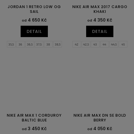
JORDAN 1 RETRO LOW OG
NIKE AIR MAX 2017 CARGO
SAIL
KHAKI
4 650 Kč
4 350 Kč
od
od
DETAIL
DETAIL
35,5
36
36,5
37,5
38
38,5
42
42,5
43
44
44,5
45
39
40
40,5
41
42
42,5
45,5
46
43
44
44,5
45
45,5
46
47
47,5
NIKE AIR MAX 1 CORDUROY
NIKE AIR MAX DN SE BOLD
BALTIC BLUE
BERRY
3 450 Kč
4 050 Kč
od
od