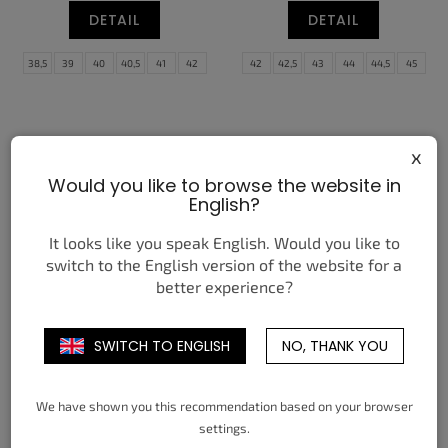
DETAIL
DETAIL
38,5
39
40
40,5
41
42
42
42,5
43
44
44,5
45
42,5
43
44
44,5
45
45,5
45,5
46
47
47,5
46
x
Would you like to browse the website in
English?
It looks like you speak English. Would you like to
switch to the English version of the website for a
better experience?
NIKE AIR MAX PLUS BLACK
NIKE AIR MAX 2017 LIGHT
SAPPHIRE WHITE
BONE
3 550 Kč
3 690 Kč
SWITCH TO ENGLISH
NO, THANK YOU
od
od
DETAIL
DETAIL
We have shown you this recommendation based on your browser
40
40,5
41
42
42,5
43
40
40,5
41
42
42,5
43
settings.