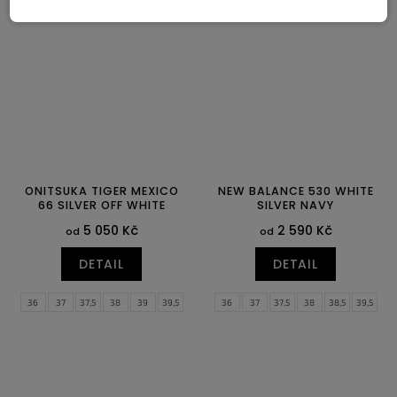
44
44,5
45
45,5
46
47
44
44,5
45
45,5
46
47,5
47,5
ONITSUKA TIGER MEXICO
NEW BALANCE 530 WHITE
66 SILVER OFF WHITE
SILVER NAVY
5 050 Kč
2 590 Kč
od
od
DETAIL
DETAIL
36
37
37,5
38
39
39,5
36
37
37,5
38
38,5
39,5
40
40,5
41,5
42
40
40,5
41,5
42