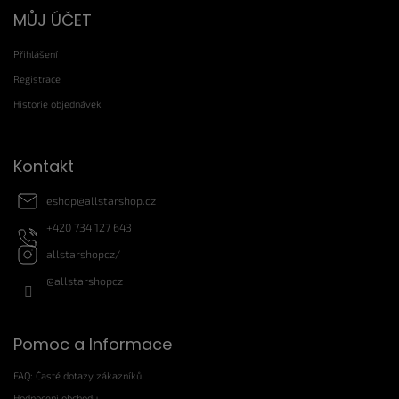
Z
MŮJ ÚČET
á
p
Přihlášení
a
t
Registrace
í
Historie objednávek
Kontakt
eshop
@
allstarshop.cz
+420 734 127 643
allstarshopcz/
@allstarshopcz
Pomoc a Informace
FAQ: Časté dotazy zákazníků
Hodnocení obchodu