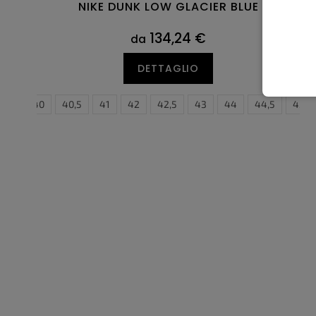
NIKE DUNK LOW GLACIER BLUE
134,24 €
da
DETTAGLIO
39
40
40,5
41
42
35,5
42,5
36
43
36,5
44
37,5
44,5
38
45
38