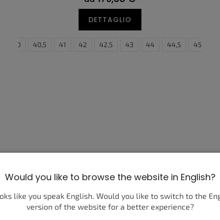
DETTAGLIO
45
40
45,5
40,5
46
41
47
42
35,5
47,5
42,5
36
43
36,5
44
37,5
44,5
38
45
38,5
4
Would you like to browse the website in English?
ooks like you speak English. Would you like to switch to the En
version of the website for a better experience?