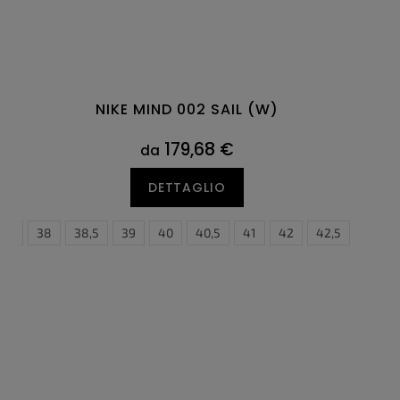
NIKE MIND 002 SAIL (W)
179,68 €
da
DETTAGLIO
7,5
47
38
47,5
38,5
39
40
40,5
41
42
42,5
43