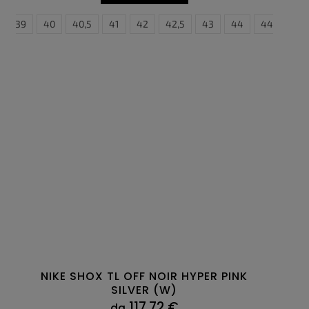
45
39
45,5
40
46
40,5
47
41
47,5
42
42,5
43
44
44,5
4
NIKE SHOX TL OFF NOIR HYPER PINK
SILVER (W)
117,72 €
da