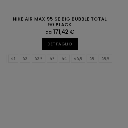
NIKE AIR MAX 95 SE BIG BUBBLE TOTAL
90 BLACK
171,42 €
da
DETTAGLIO
0,5
45
41
45,5
42
46
42,5
47
43
47,5
44
44,5
45
45,5
46