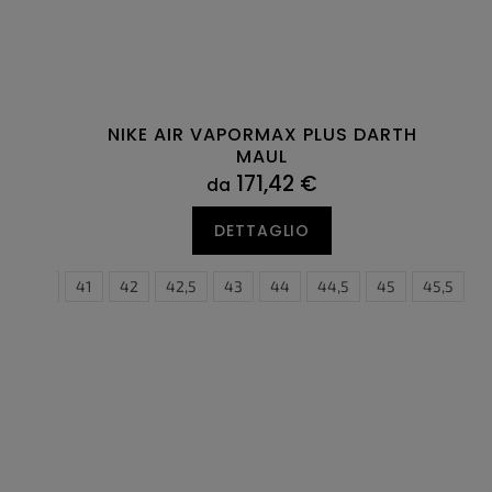
NIKE AIR VAPORMAX PLUS DARTH
MAUL
171,42 €
da
DETTAGLIO
40,5
41
42
42,5
43
44
44,5
38,5
45
39
45,5
40
4