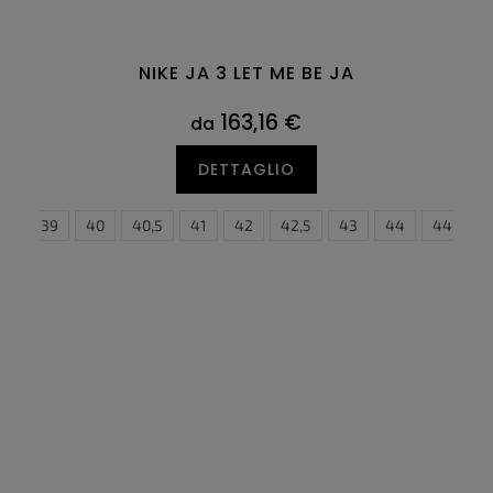
NIKE JA 3 LET ME BE JA
163,16 €
da
DETTAGLIO
,5
6
47
39
47,5
40
40,5
41
42
42,5
38,5
43
44
39
40
44,5
4