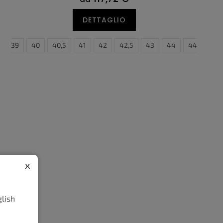
DETTAGLIO
5,5
39
46
40
47
40,5
47,5
41
48,5
42
42,5
43
44
44,5
4
x
glish