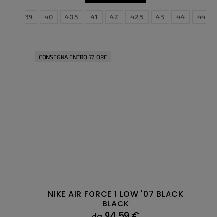
38,5
39
40
40,5
41
35,5
42
36
42,5
36,5
43
37,5
44
38
44,5
38
CONSEGNA ENTRO 72 ORE
NIKE AIR FORCE 1 LOW '07 BLACK
BLACK
94,59 €
da