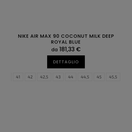
NIKE AIR MAX 90 COCONUT MILK DEEP
ROYAL BLUE
181,33 €
da
DETTAGLIO
6
40,5
47
41
47,5
42
42,5
43
44
44,5
35,5
45
36
45,5
36,5
46
3