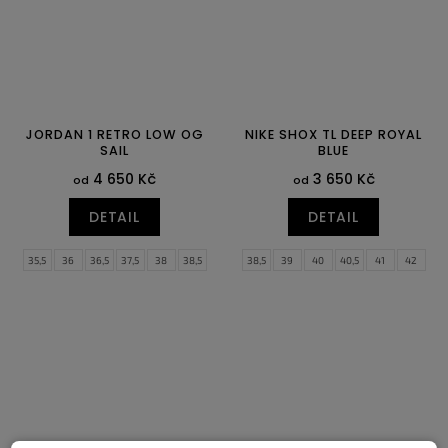
JORDAN 1 RETRO LOW OG
NIKE SHOX TL DEEP ROYAL
SAIL
BLUE
4 650 Kč
3 650 Kč
od
od
DETAIL
DETAIL
35,5
36
36,5
37,5
38
38,5
38,5
39
40
40,5
41
42
39
40
40,5
41
42
42,5
42,5
43
44
44,5
45
45,5
43
44
44,5
45
45,5
46
46
47
47,5
47
47,5