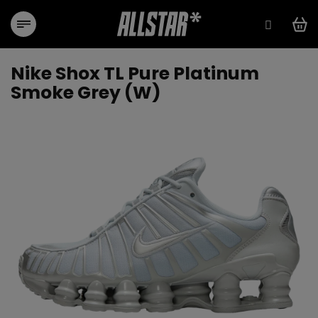
Přejít
na
obsah
Nike Shox TL Pure Platinum
Smoke Grey (W)