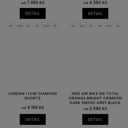
7 050 Kč
4 350 Kč
od
od
DETAIL
DETAIL
40
40,5
41
42
42,5
43
42
42,5
43
44
44,5
45
44
44,5
45
45,5
46
47,5
45,5
46
JORDAN 1 LOW DIAMOND
NIKE AIR MAX DN TOTAL
SHORTS
ORANGE BRIGHT CRIMSON
DARK SMOKE GREY BLACK
4 150 Kč
od
2 590 Kč
od
DETAIL
DETAIL