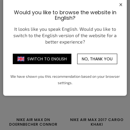
x
Would you like to browse the website in
JORDAN 4 RETRO COMIC
NIKE AIR FORCE 1 LOW '07
English?
PREMIUM BLACK PATENT
4 550 Kč
4 350 Kč
od
od
It looks like you speak English. Would you like to
switch to the English version of the website for a
DETAIL
DETAIL
better experience?
40
40,5
41
42
42,5
43
38,5
39
40
40,5
41
42
SWITCH TO ENGLISH
NO, THANK YOU
44
44,5
45
45,5
46
47
42,5
43
44
44,5
45
45,5
47,5
48,5
46
47
47,5
We have shown you this recommendation based on your browser
settings.
NIKE AIR MAX DN
NIKE AIR MAX 2017 CARGO
DOERNBECHER CONNOR
KHAKI