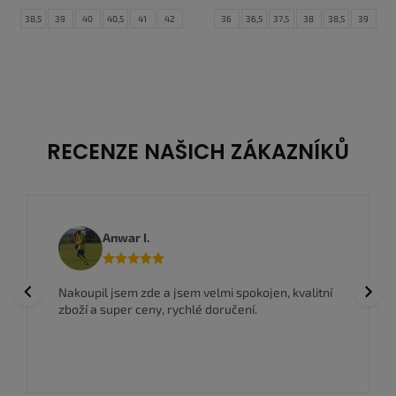
38,5
39
40
40,5
41
42
36
36,5
37,5
38
38,5
39
42,5
43
44
44,5
45
45,5
40
46
47
47,5
RECENZE NAŠICH ZÁKAZNÍKŮ
Anwar I.
Previous
Next
Nakoupil jsem zde a jsem velmi spokojen, kvalitní
zboží a super ceny, rychlé doručení.