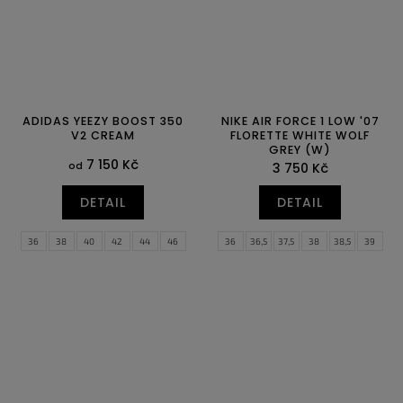
ADIDAS YEEZY BOOST 350
NIKE AIR FORCE 1 LOW '07
V2 CREAM
FLORETTE WHITE WOLF
GREY (W)
7 150 Kč
od
3 750 Kč
DETAIL
DETAIL
36
38
40
42
44
46
36
36,5
37,5
38
38,5
39
40
40,5
41
42
42,5
43
44
44,5