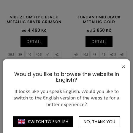
NIKE ZOOM FLY 6 BLACK
JORDAN 1 MID BLACK
METALLIC SILVER CRIMSON
METALLIC GOLD
4 490 Kč
3 850 Kč
od
od
DETAIL
DETAIL
38,5
39
40
40,5
41
42
40
40,5
41
42
42,5
43
42,5
43
44
44,5
45
45,5
44
44,5
45
45,5
46
47
x
46
47
47,5
47,5
Would you like to browse the website in
English?
It looks like you speak English. Would you like to
switch to the English version of the website for a
better experience?
SWITCH TO ENGLISH
NO, THANK YOU
NIKE SHOX TL OFF NOIR
NIKE ZOOM VOMERO 5
HYPER PINK SILVER (W)
RACER BLUE (W)