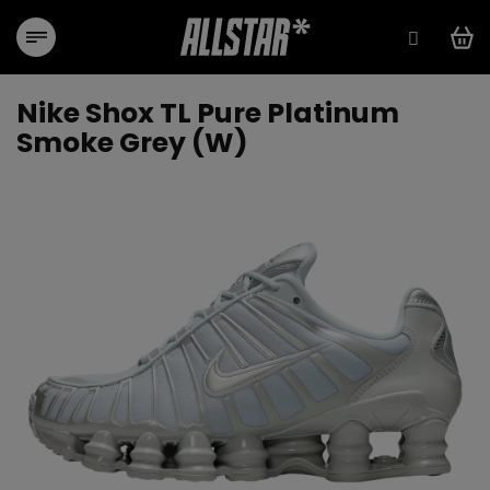
Přejít
na
obsah
Nike Shox TL Pure Platinum
Smoke Grey (W)