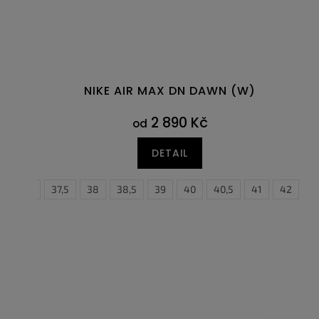
NIKE AIR MAX DN DAWN (W)
2 890 Kč
od
DETAIL
36,5
37,5
38
38,5
39
36
40
36,5
40,5
37,5
41
38
42
38