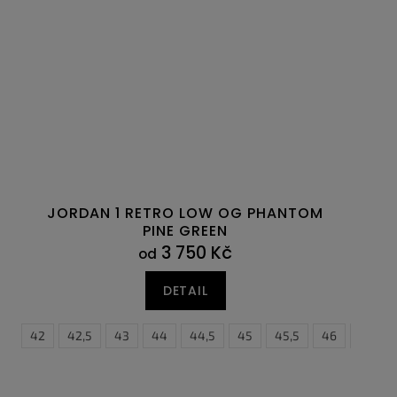
JORDAN 1 RETRO LOW OG PHANTOM
PINE GREEN
3 750 Kč
od
DETAIL
41
42
42,5
43
44
44,5
45
45,5
46
47