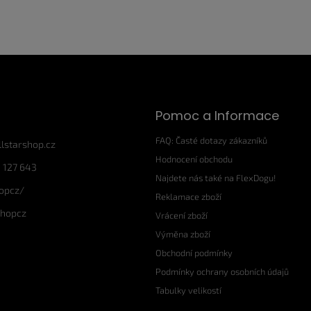
Pomoc a Informace
FAQ: Časté dotazy zákazníků
llstarshop.cz
Hodnocení obchodu
 127 643
Najdete nás také na FlexDogu!
hopcz/
Reklamace zboží
shopcz
Vrácení zboží
Výměna zboží
Obchodní podmínky
Podmínky ochrany osobních údajů
Tabulky velikostí