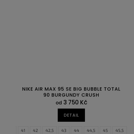
NIKE AIR MAX 95 SE BIG BUBBLE TOTAL
90 BURGUNDY CRUSH
3 750 Kč
od
DETAIL
40,5
41
42
42,5
43
44
44,5
45
45,5
4