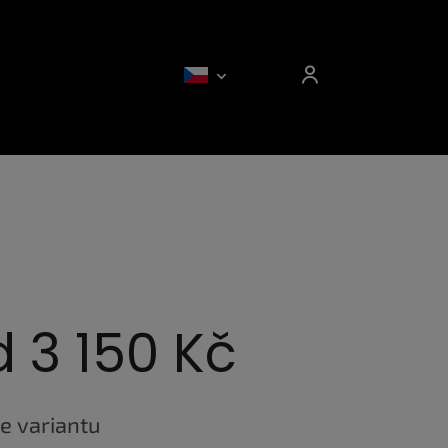
d
3 150 Kč
e variantu