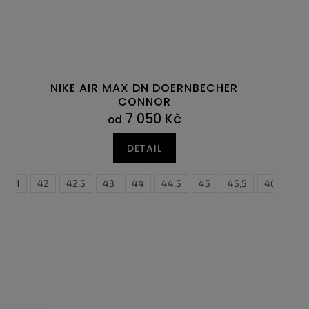
NIKE AIR MAX DN DOERNBECHER
CONNOR
7 050 Kč
od
DETAIL
45
41
45,5
42
46
42,5
47,5
43
44
44,5
45
45,5
46
47,