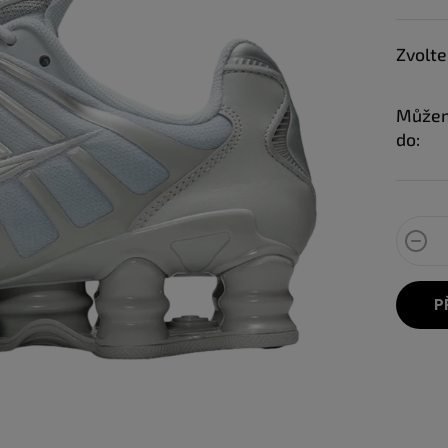
Zvolte
Můžem
do:
P