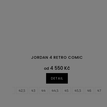
JORDAN 4 RETRO COMIC
4 550 Kč
od
DETAIL
41
42
42,5
43
44
44,5
45
45,5
46
47
40