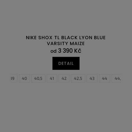
NIKE SHOX TL BLACK LYON BLUE
VARSITY MAIZE
3 390 Kč
od
DETAIL
,5
39
40
40,5
41
42
42,5
43
44
40
44,5
40,5