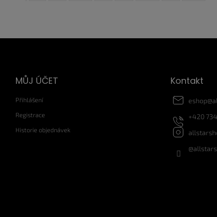
Z
á
p
a
MŮJ ÚČET
Kontakt
t
í
Přihlášení
eshop
@
a
Registrace
+420 734
Historie objednávek
allstars
@allstar