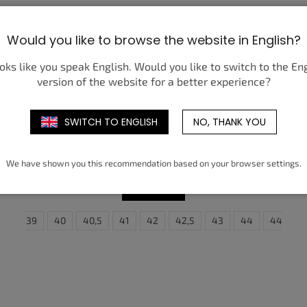
Would you like to browse the website in English?
ooks like you speak English. Would you like to switch to the En
version of the website for a better experience?
SWITCH TO ENGLISH
NO, THANK YOU
NIKE SHOX TL OFF NOIR HYPER PINK
SILVER (W)
2 850 Kč
od
We have shown you this recommendation based on your browser settings.
DETAIL
,5
46
39
47,5
40
40,5
41
35,5
42
36
42,5
36,5
43
37,5
44
38
44,5
38,5