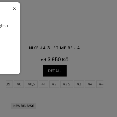
x
glish
NIKE JA 3 LET ME BE JA
3 950 Kč
od
DETAIL
45
39
45,5
40
46
40,5
47
41
47,5
42
42,5
43
44
44,5
4
NEW RELEASE