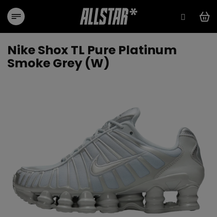
Přejít
na
obsah
Nike Shox TL Pure Platinum
Smoke Grey (W)