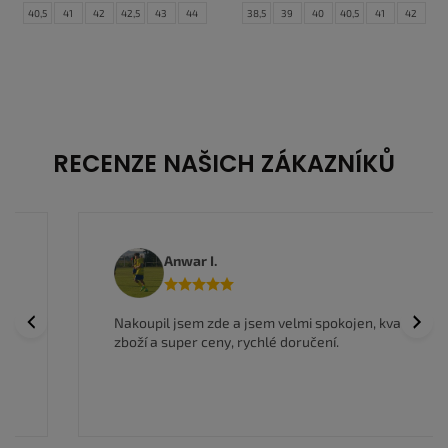
40,5
41
42
42,5
43
44
38,5
39
40
40,5
41
42
44,5
45
46
47
42,5
43
44
44,5
45
45,5
46
47
47,5
RECENZE NAŠICH ZÁKAZNÍKŮ
Anwar I.
Previous
Next
Nakoupil jsem zde a jsem velmi spokojen, kvalitní
zboží a super ceny, rychlé doručení.