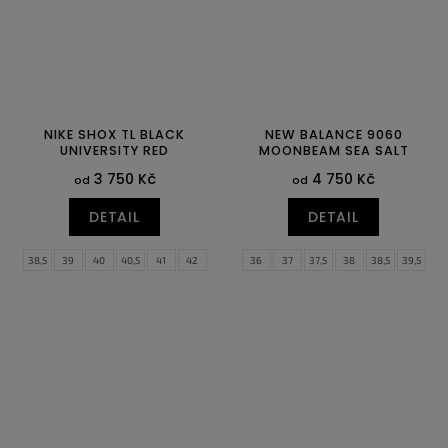
NIKE SHOX TL BLACK
NEW BALANCE 9060
UNIVERSITY RED
MOONBEAM SEA SALT
3 750 Kč
4 750 Kč
od
od
DETAIL
DETAIL
38,5
39
40
40,5
41
42
36
37
37,5
38
38,5
39,5
42,5
43
44
44,5
45
45,5
40
40,5
41,5
42
42,5
43
46
47,5
44
44,5
45
46,5