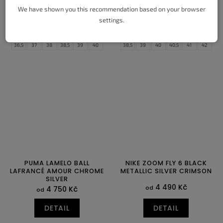
7 550 Kč
3 950 Kč
od
od
We have shown you this recommendation based on your browser
settings.
DETAIL
DETAIL
36,5
37
38
38,5
39
40
38,5
39
40
40,5
41
42
40,5
41
42
42,5
43
44
42,5
43
44
44,5
45
45,5
44,5
45
46
47
46
47
47,5
PUMA LAMELO BALL
NIKE ZOOM FLY 6 BLACK
LAFRANCÉ AMOUR CHROME
METALLIC SILVER CRIMSON
SILVER
4 490 Kč
od
4 750 Kč
od
DETAIL
DETAIL