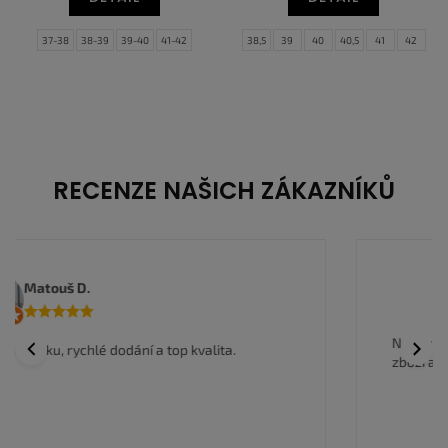
37-38
38-39
39-40
41-42
38,5
39
40
40,5
41
42
42-43
43-44
45-46
46-47
42,5
43
44
44,5
45
45,5
48-49
46
47
47,5
RECENZE NAŠICH ZÁKAZNÍKŮ
Anwar I.
Nakoupil jsem zde a jsem velmi spokojen, kvalitní
Previous
Next
zboží a super ceny, rychlé doručení.