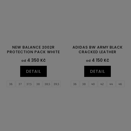
NEW BALANCE 2002R
ADIDAS BW ARMY BLACK
PROTECTION PACK WHITE
CRACKED LEATHER
4 350 Kč
4 150 Kč
od
od
DETAIL
DETAIL
36
37
37,5
38
38,5
39,5
36
38
40
42
44
46
40
40,5
41,5
42
42,5
43
44
44,5
45
45,5
46,5
47,5