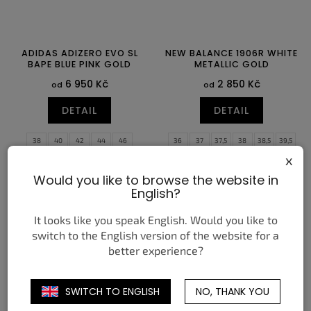
ADIDAS ADIZERO EVO SL
NEW BALANCE 1906R WHITE
BAPE BLUE PINK GOLD
METALLIC GOLD
6 950 Kč
2 850 Kč
od
od
DETAIL
DETAIL
38
40
42
44
46
36
37
37,5
38
38,5
39,5
x
40
40,5
41,5
42
42,5
43
44
44,5
45
45,5
46,5
47,5
Would you like to browse the website in
English?
It looks like you speak English. Would you like to
switch to the English version of the website for a
better experience?
SWITCH TO ENGLISH
NO, THANK YOU
ADIDAS YEEZY BOOST 350
VANS KNU SKOOL BAPE