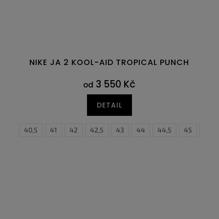
NIKE JA 2 KOOL-AID TROPICAL PUNCH
3 550 Kč
od
DETAIL
6
40
47
40,5
47,5
41
42
42,5
43
44
44,5
45
45,5