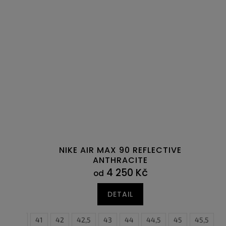
NIKE AIR MAX 90 REFLECTIVE
ANTHRACITE
4 250 Kč
od
DETAIL
40,5
41
42
42,5
43
44
44,5
45
45,5
4