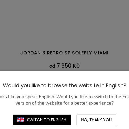
JORDAN 3 RETRO SP SOLEFLY MIAMI
7 950 Kč
od
DETAIL
Would you like to browse the website in English?
,5
47
39
47,5
40
40,5
41
42
37,5
42,5
38
43
38,5
44
44,5
39
ooks like you speak English. Would you like to switch to the En
version of the website for a better experience?
SWITCH TO ENGLISH
NO, THANK YOU