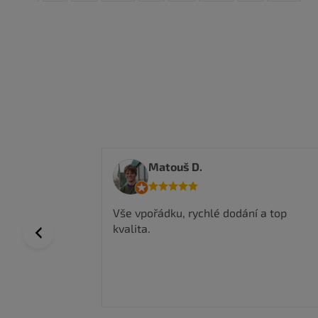
Anwar I.
 a top
Nakoupil jsem zde a jsem velmi
spokojen, kvalitní zboží a super ceny,
Previous
rychlé doručení.