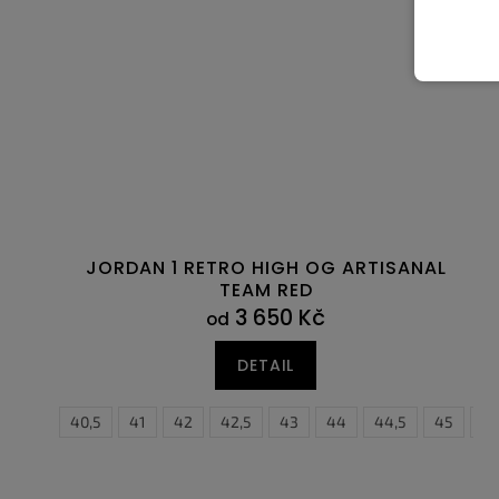
JORDAN 1 RETRO HIGH OG ARTISANAL
TEAM RED
3 650 Kč
od
DETAIL
40
40,5
41
42
42,5
43
37
44
37,5
44,5
38
45
38,5
45