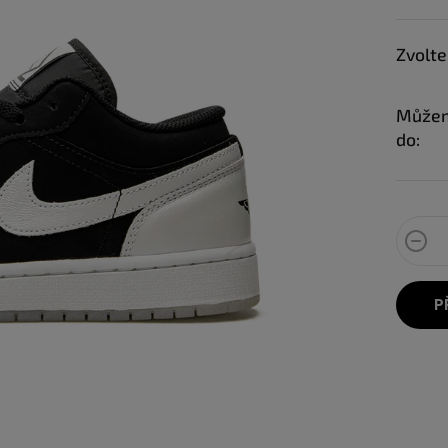
Zvolte
Můžem
do:
P