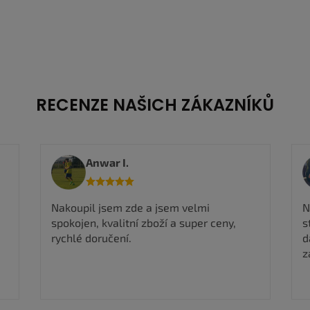
RECENZE NAŠICH ZÁKAZNÍKŮ
Viktorie M.
R
Nadmíru spokojena, rychlé odeslání, boty
n
stejné jak na fotografii takže můžu jen
dál doporučit a určitě si ještě nějaké boty
zakoupím ✅