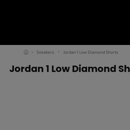
Přejít
na
obsah
SNEAKERS
ROPE LACES
ESSENTIALS
OBLEČENÍ
V
Sneakers
Jordan 1 Low Diamond Shorts
Jordan 1 Low Diamond Sh