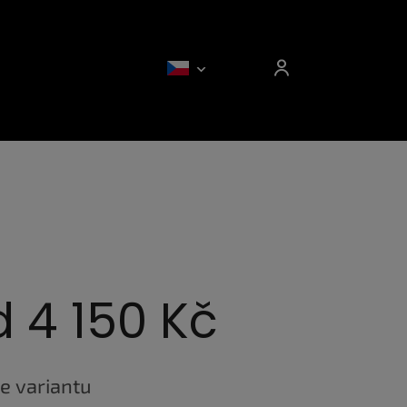
d
4 150 Kč
e variantu