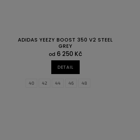
ADIDAS YEEZY BOOST 350 V2 STEEL
GREY
6 250 Kč
od
DETAIL
46
47
40
47,5
42
44
46
48