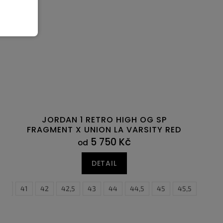
JORDAN 1 RETRO HIGH OG SP
FRAGMENT X UNION LA VARSITY RED
SPORT ROYAL
5 750 Kč
od
DETAIL
0,5
45
41
45,5
42
46,5
42,5
43
44
44,5
45
45,5
46