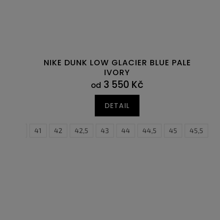
NIKE DUNK LOW GLACIER BLUE PALE
IVORY
3 550 Kč
od
DETAIL
40,5
41
42
42,5
43
44
37,5
44,5
38
45
38,5
45,5
39
4