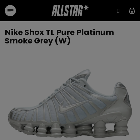
Přejít
na
obsah
Nike Shox TL Pure Platinum
Smoke Grey (W)