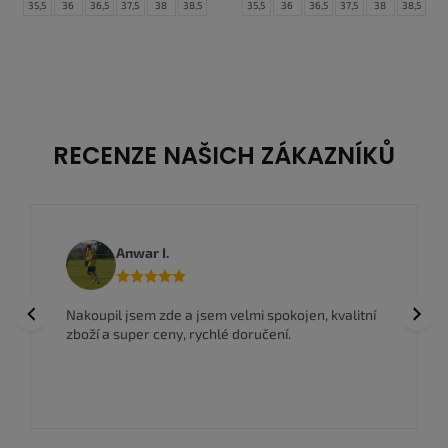
35,5
36
36,5
37,5
38
38,5
35,5
36
36,5
37,5
38
38,5
39
40
39
40
RECENZE NAŠICH ZÁKAZNÍKŮ
Anwar I.
Previous
Next
Nakoupil jsem zde a jsem velmi spokojen, kvalitní
zboží a super ceny, rychlé doručení.