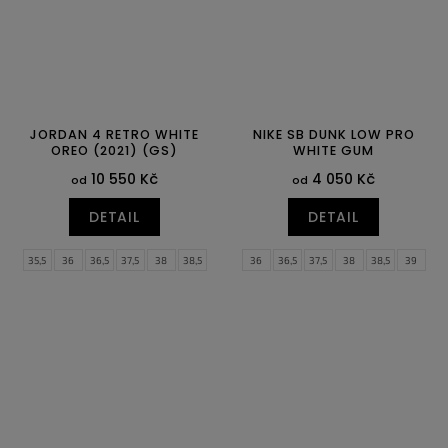
JORDAN 4 RETRO WHITE
NIKE SB DUNK LOW PRO
OREO (2021) (GS)
WHITE GUM
10 550 Kč
4 050 Kč
od
od
DETAIL
DETAIL
35,5
36
36,5
37,5
38
38,5
36
36,5
37,5
38
38,5
39
39
40
40
40,5
41
42
42,5
43
44
44,5
45
45,5
46
47,5
48,5
49,5