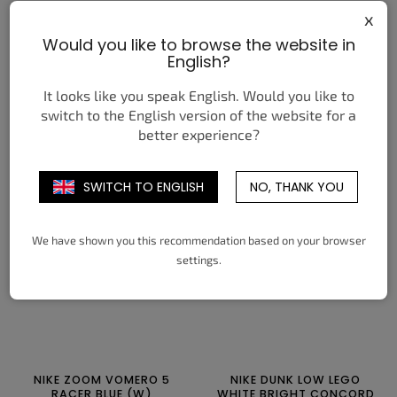
x
Would you like to browse the website in
NIKE AIR MAX PLUS
NIKE AIR MAX 1
English?
HOMECOMING BLACK
PITTSBURGH PIRATES CITY
CONNECT (2026)
7 490 Kč
It looks like you speak English. Would you like to
od
5 150 Kč
od
switch to the English version of the website for a
DETAIL
DETAIL
better experience?
38,5
39
40
40,5
41
42
38,5
39
40
40,5
41
42
SWITCH TO ENGLISH
NO, THANK YOU
42,5
43
44
44,5
45
45,5
42,5
43
44
44,5
45
45,5
46
47
47,5
46
47
47,5
We have shown you this recommendation based on your browser
settings.
NIKE ZOOM VOMERO 5
NIKE DUNK LOW LEGO
RACER BLUE (W)
WHITE BRIGHT CONCORD