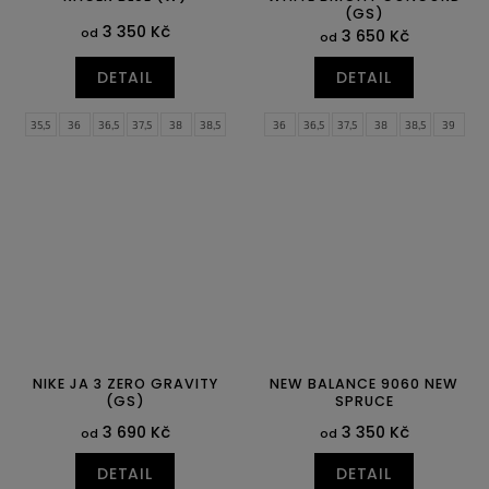
(GS)
3 350 Kč
od
3 650 Kč
od
DETAIL
DETAIL
35,5
36
36,5
37,5
38
38,5
36
36,5
37,5
38
38,5
39
39
40
40,5
41
42
42,5
40
43
44
44,5
NIKE JA 3 ZERO GRAVITY
NEW BALANCE 9060 NEW
(GS)
SPRUCE
3 690 Kč
3 350 Kč
od
od
DETAIL
DETAIL