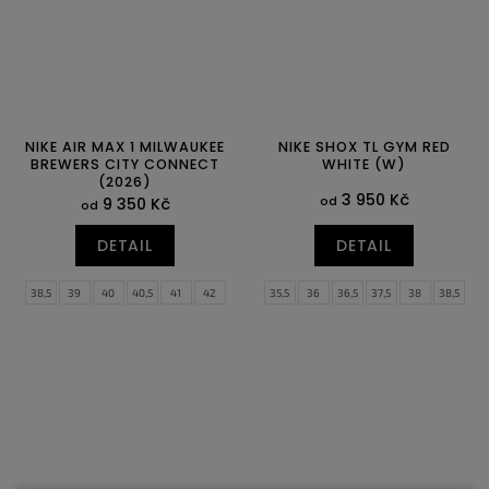
NIKE AIR MAX 1 MILWAUKEE
NIKE SHOX TL GYM RED
BREWERS CITY CONNECT
WHITE (W)
(2026)
3 950 Kč
od
9 350 Kč
od
DETAIL
DETAIL
38,5
39
40
40,5
41
42
35,5
36
36,5
37,5
38
38,5
42,5
43
44
44,5
45
45,5
39
40
40,5
41
42
42,5
46
47
47,5
43
44
44,5