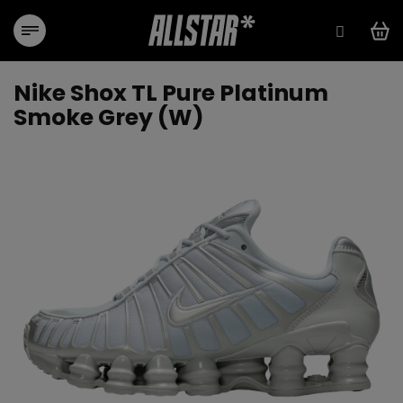
Přejít
na
obsah
Nike Shox TL Pure Platinum
Smoke Grey (W)