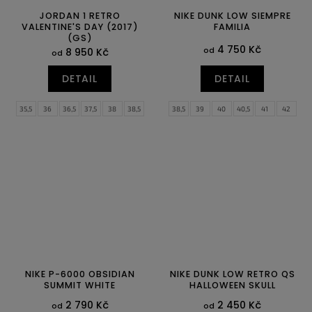
JORDAN 1 RETRO
NIKE DUNK LOW SIEMPRE
VALENTINE'S DAY (2017)
FAMILIA
(GS)
4 750 Kč
od
8 950 Kč
od
DETAIL
DETAIL
35,5
36
36,5
37,5
38
38,5
38,5
39
40
40,5
41
42
39
40
40,5
42
42,5
43
42,5
43
44
44,5
45
45,5
46
47
47,5
NIKE P-6000 OBSIDIAN
NIKE DUNK LOW RETRO QS
SUMMIT WHITE
HALLOWEEN SKULL
2 790 Kč
2 450 Kč
od
od