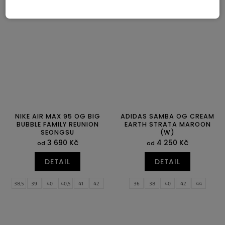
42,5
43
44
44,5
45
45,5
39
40
40,5
41
42
42,5
46
47
47,5
43
44
44,5
NIKE AIR MAX 95 OG BIG
ADIDAS SAMBA OG CREAM
BUBBLE FAMILY REUNION
EARTH STRATA MAROON
SEONGSU
(W)
3 690 Kč
4 250 Kč
od
od
DETAIL
DETAIL
38,5
39
40
40,5
41
42
36
38
40
42
44
42,5
43
44
44,5
45
45,5
46
47
47,5