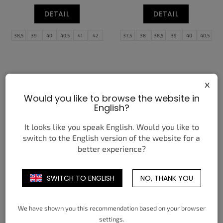
DETAIL
DETAIL
38,5
39
40
40,5
41
42
37,5
38
38,5
39
40
40,5
42,5
43
44
44,5
45
45,5
41
42
42,5
43
44
44,5
46
47
47,5
45
45,5
46
47
47,5
x
Would you like to browse the website in
English?
It looks like you speak English. Would you like to
switch to the English version of the website for a
better experience?
NIKE AIR MAX 95 BIG
NIKE AIR FORCE 1 LOW '07
BUBBLE FAMILY REUNION I-
PAISLEY PACK PINK (W)
95
3 050 Kč
SWITCH TO ENGLISH
NO, THANK YOU
od
4 490 Kč
od
DETAIL
DETAIL
We have shown you this recommendation based on your browser
settings.
38,5
39
40
40,5
41
42
35,5
36
36,5
37,5
38
38,5