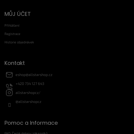
Z
MŮJ ÚČET
á
p
Přihlášení
a
t
Registrace
í
Historie objednávek
Kontakt
eshop
@
allstarshop.cz
+420 734 127 643
allstarshopcz/
@allstarshopcz
Pomoc a Informace
FAQ: Časté dotazy zákazníků