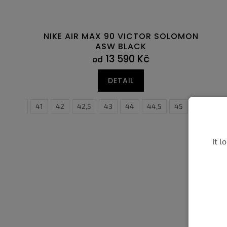
NIKE AIR MAX 90 VICTOR SOLOMON
ASW BLACK
13 590 Kč
od
DETAIL
40,5
41
42
42,5
43
44
44,5
38,5
45
39
45,5
40
4
It l