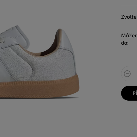
Zvolte
Můžem
do:
P