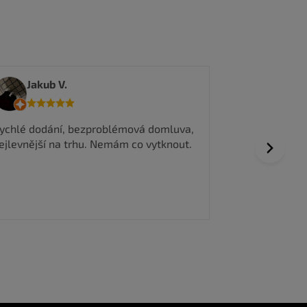
tedma
Jakub V.
Všechno prob
ychlé dodání, bezproblémová domluva,
vyřízení obje
ejlevnější na trhu. Nemám co vytknout.
Next
Dobrá komuni