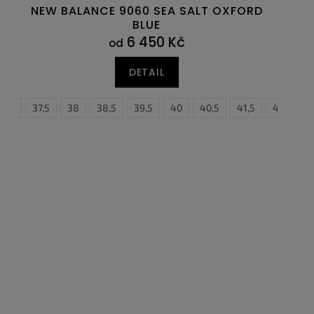
NEW BALANCE 9060 SEA SALT OXFORD
BLUE
6 450 Kč
od
DETAIL
37
46
37,5
38
38,5
39,5
40
40,5
41,5
42