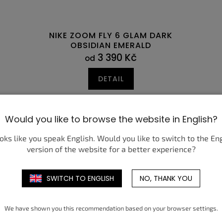
NIKE ZOOM FLY 6 GLAM DARK
OBSIDIAN EMERALD
3 390 Kč
od
DETAIL
6
40,5
47
41
47,5
42
42,5
43
44
44,5
45
41
45,5
42
46
Would you like to browse the website in English?
ooks like you speak English. Would you like to switch to the En
version of the website for a better experience?
SWITCH TO ENGLISH
NO, THANK YOU
We have shown you this recommendation based on your browser settings.