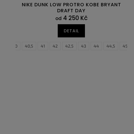
NIKE DUNK LOW PROTRO KOBE BRYANT
DRAFT DAY
4 250 Kč
od
DETAIL
39
40
40,5
41
42
42,5
43
44
44,5
38,5
45
39