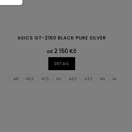
ASICS GT-2160 BLACK PURE SILVER
2 150 Kč
od
DETAIL
39,5
40
40,5
41,5
42
42,5
43,5
44
44,5
4