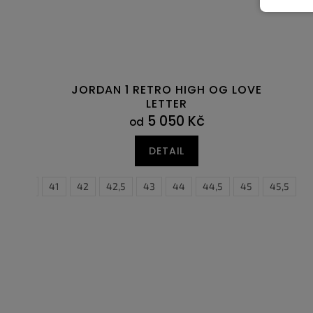
JORDAN 1 RETRO HIGH OG LOVE
LETTER
5 050 Kč
od
DETAIL
40,5
41
42
42,5
43
44
44,5
45
45,5
4