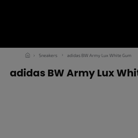
Přejít
na
obsah
SNEAKERS
ROPE LACES
ESSENTIALS
OBLEČENÍ
V
Sneakers
adidas BW Army Lux White Gum
adidas BW Army Lux Wh