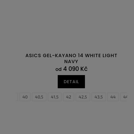
ASICS GEL-KAYANO 14 WHITE LIGHT
NAVY
4 090 Kč
od
DETAIL
39,5
40
40,5
41,5
42
42,5
43,5
44
44,5