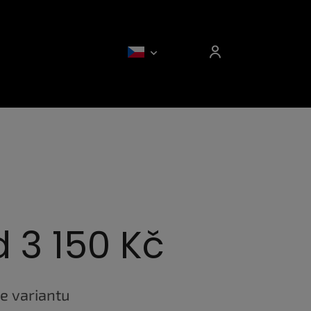
d
3 150 Kč
e variantu