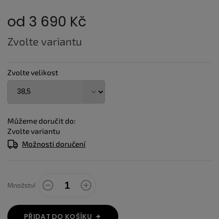
od
3 690 Kč
Měrná
Zvolte variantu
cena:
Zvolte velikost
Můžeme doručit do:
Zvolte variantu
Možnosti doručení
Množství
PŘIDAT DO KOŠÍKU