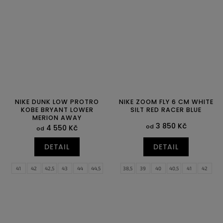
47,5
48,5
NIKE DUNK LOW PROTRO
NIKE ZOOM FLY 6 CM WHITE
KOBE BRYANT LOWER
SILT RED RACER BLUE
MERION AWAY
3 850 Kč
od
4 550 Kč
od
DETAIL
DETAIL
41
42
42,5
43
44
44,5
38,5
39
40
40,5
41
42
45
45,5
46
47
47,5
48,5
42,5
43
44
44,5
45
45,5
46
47
47,5