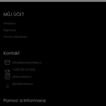
Z
MŮJ ÚČET
á
p
Přihlášení
a
t
Registrace
í
Historie objednávek
Kontakt
eshop
@
allstarshop.cz
+420 734 127 643
allstarshopcz/
@allstarshopcz
Pomoc a Informace