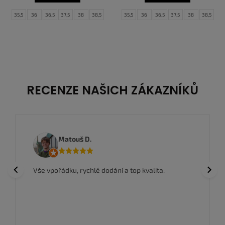
35,5
36
36,5
37,5
38
38,5
35,5
36
36,5
37,5
38
38,5
39
40
40,5
42
42,5
43
39
40
40,5
41
42
42,5
43
44
44,5
RECENZE NAŠICH ZÁKAZNÍKŮ
Matouš D.
Previous
Next
Vše vpořádku, rychlé dodání a top kvalita.