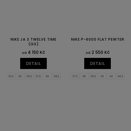
NIKE JA 3 TWELVE TIME
NIKE P-6000 FLAT PEWTER
(GS)
4 150 Kč
2 550 Kč
od
od
DETAIL
DETAIL
35,5
36
36,5
37,5
38
38,5
37,5
38
38,5
39
40
40,5
39
40
41
42
42,5
43
44
44,5
45
45,5
46
47
47,5