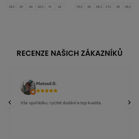
38,5
39
40
40,5
41
42
35,5
36
36,5
37,5
38
38,5
42,5
43
44
44,5
45
45,5
39
40
46
47
47,5
RECENZE NAŠICH ZÁKAZNÍKŮ
Matouš D.
Previous
Next
Vše vpořádku, rychlé dodání a top kvalita.