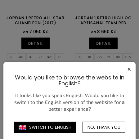
JORDAN 1 RETRO ALL-STAR
JORDAN 1 RETRO HIGH OG
CHAMELEON (2017)
ARTISANAL TEAM RED
7 050 Kč
3 650 Kč
od
od
DETAIL
DETAIL
40
40,5
41
42
42,5
43
37,5
38
38,5
39
40
40,5
44
44,5
45
45,5
46
47
41
42
42,5
43
44
44,5
x
47,5
45
45,5
46
47
47,5
Would you like to browse the website in
English?
It looks like you speak English. Would you like to
switch to the English version of the website for a
better experience?
SWITCH TO ENGLISH
NO, THANK YOU
NIKE SHOX TL BLACK LIGHT
NEW BALANCE 998 CORE
CRIMSON
MIUSA GREY SILVER