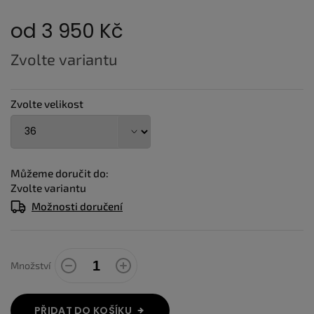
od
3 950 Kč
Měrná
Zvolte variantu
cena:
Zvolte velikost
Můžeme doručit do:
Zvolte variantu
Možnosti doručení
Množství
PŘIDAT DO KOŠÍKU