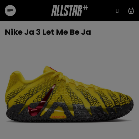
Přejít
na
obsah
Nike Ja 3 Let Me Be Ja