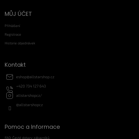
Z
MŮJ ÚČET
á
p
Přihlášení
a
t
Registrace
í
Historie objednávek
Kontakt
eshop
@
allstarshop.cz
+420 734 127 643
allstarshopcz/
@allstarshopcz
Pomoc a Informace
FAQ: Časté dotazy zákazníků