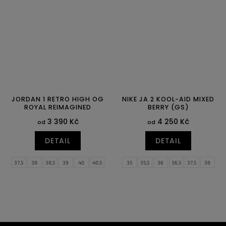
45
45,5
46
47
47,5
44,5
45
45,5
46,5
JORDAN 1 RETRO HIGH OG
NIKE JA 2 KOOL-AID MIXED
ROYAL REIMAGINED
BERRY (GS)
3 390 Kč
4 250 Kč
od
od
DETAIL
DETAIL
37,5
38
38,5
39
40
40,5
35
35,5
36
36,5
37,5
38
41
42
42,5
43
44
44,5
38,5
39
40
45
45,5
46
47
47,5