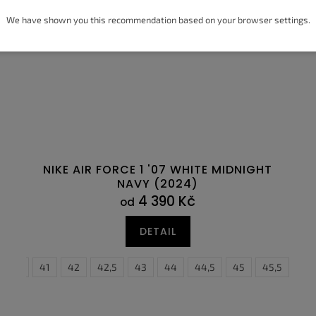
We have shown you this recommendation based on your browser settings.
NIKE AIR FORCE 1 '07 WHITE MIDNIGHT
NAVY (2024)
4 390 Kč
od
DETAIL
3
40,5
44
41
44,5
42
42,5
43
44
44,5
36
45
37
45,5
37,5
46