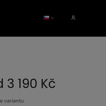
d
3 190 Kč
e variantu