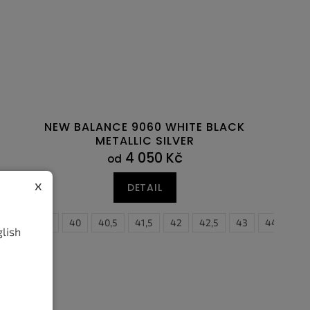
NEW BALANCE 9060 WHITE BLACK
METALLIC SILVER
4 050 Kč
od
x
DETAIL
38,5
39,5
40
40,5
41,5
42
42,5
43
44
44,
glish