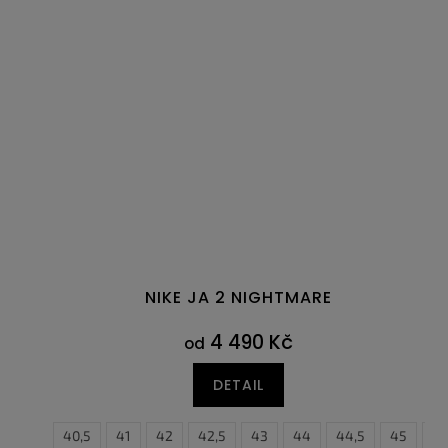
NIKE JA 2 NIGHTMARE
4 490 Kč
od
DETAIL
40
40,5
41
42
42,5
43
44
44,5
45
45