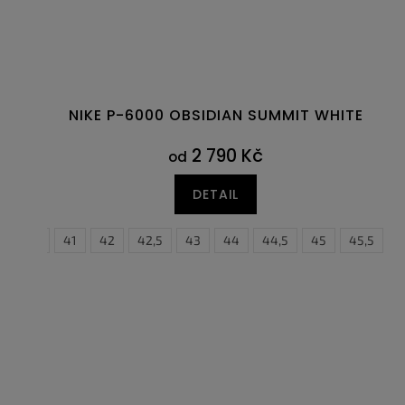
NIKE P-6000 OBSIDIAN SUMMIT WHITE
2 790 Kč
od
DETAIL
40,5
41
42
42,5
43
44
44,5
38,5
45
39
45,5
40
4