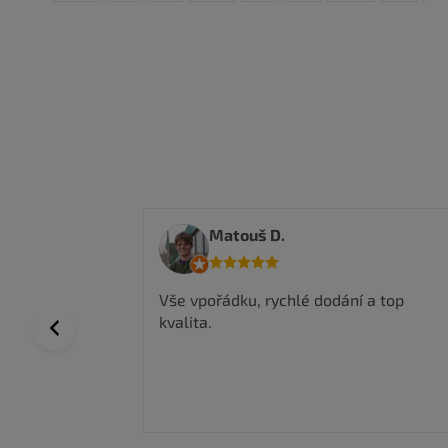
Anwar I.
ní a top
Nakoupil jsem zde a jsem velmi
spokojen, kvalitní zboží a super ceny,
Previous
rychlé doručení.