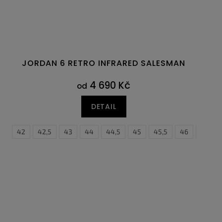
JORDAN 6 RETRO INFRARED SALESMAN
4 690 Kč
od
DETAIL
41
47
42
47,5
42,5
43
44
44,5
45
45,5
46
47