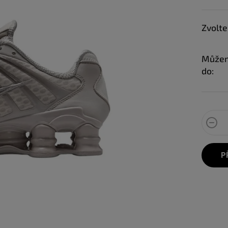
Zvolte
Můžem
do:
P