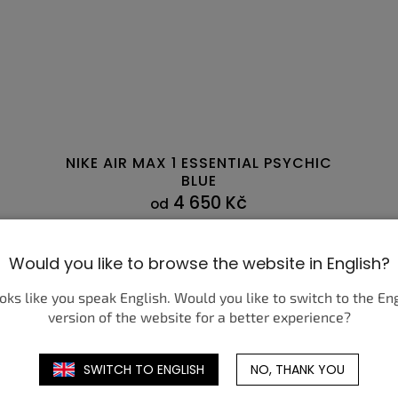
NIKE AIR MAX 1 ESSENTIAL PSYCHIC
BLUE
4 650 Kč
od
DETAIL
Would you like to browse the website in English?
6
41
47
42
47,5
42,5
43
44
44,5
45
37
45,5
37,5
46
38
47,5
ooks like you speak English. Would you like to switch to the En
version of the website for a better experience?
SWITCH TO ENGLISH
NO, THANK YOU