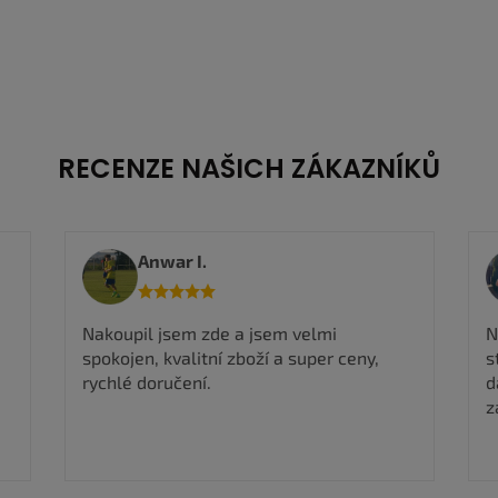
RECENZE NAŠICH ZÁKAZNÍKŮ
Viktorie M.
Nadmíru spokojena, rychlé odeslání, boty
stejné jak na fotografii takže můžu jen
dál doporučit a určitě si ještě nějaké boty
zakoupím ✅