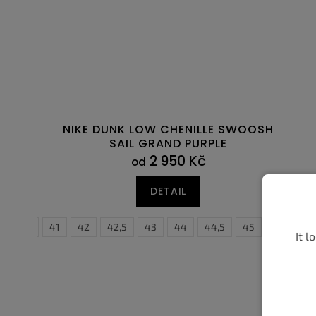
NIKE DUNK LOW CHENILLE SWOOSH
SAIL GRAND PURPLE
2 950 Kč
od
DETAIL
40,5
41
42
42,5
43
44
44,5
45
45,5
40
4
It l