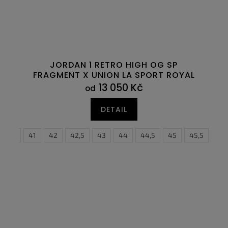
JORDAN 1 RETRO HIGH OG SP
FRAGMENT X UNION LA SPORT ROYAL
13 050 Kč
od
DETAIL
6
40,5
47
41
47,5
42
42,5
43
44
44,5
45
40
45,5
40,5
46