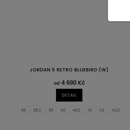
JORDAN 5 RETRO BLUEBIRD (W)
4 690 Kč
od
DETAIL
37,5
38
38,5
39
40
40,5
41
38,5
42
39
42,5
40
4