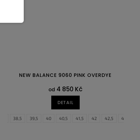
NEW BALANCE 9060 PINK OVERDYE
4 850 Kč
od
DETAIL
38
47
38,5
47,5
39,5
40
40,5
41,5
42
42,5
43
44