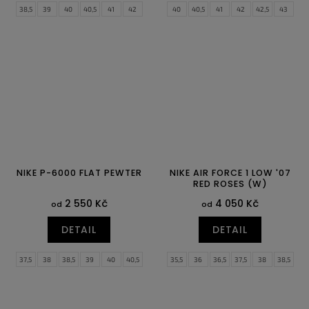
38,5
39
40
40,5
41
42
40
40,5
41
42
42,5
43
42,5
43
44
44,5
45
45,5
44
44,5
45
45,5
46
47
46
47
47,5
47,5
NIKE P-6000 FLAT PEWTER
NIKE AIR FORCE 1 LOW '07
RED ROSES (W)
2 550 Kč
4 050 Kč
od
od
DETAIL
DETAIL
37,5
38
38,5
39
40
40,5
35,5
36
36,5
37,5
38
38,5
41
42
42,5
43
44
44,5
39
40
40,5
41
42
43
45
45,5
46
47
47,5
44