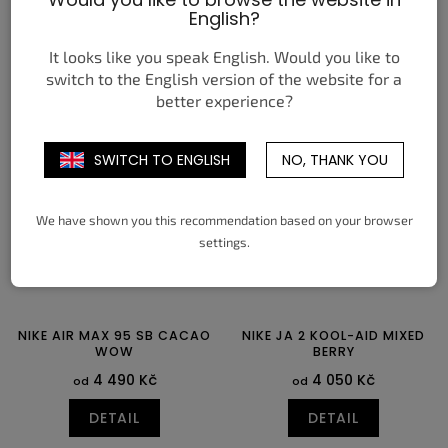
English?
3 750 Kč
3 450 Kč
od
od
DETAIL
DETAIL
It looks like you speak English. Would you like to
switch to the English version of the website for a
better experience?
39
40
40,5
41
42
42,5
35,5
36
36,5
37,5
38
38,5
43
44
44,5
45
45,5
46
39
40
40,5
41
42
42,5
47
47,5
43
44
44,5
SWITCH TO ENGLISH
NO, THANK YOU
We have shown you this recommendation based on your browser
settings.
NIKE AIR MAX 95 SB CACAO
NIKE JA 2 KOOL-AID MIXED
WOW
BERRY
4 490 Kč
4 050 Kč
od
od
DETAIL
DETAIL