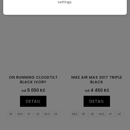
settings.
35,5
36
36,5
37,5
38
38,5
36
37
37,5
38
38,5
39,5
39
40
40
40,5
41,5
42
42,5
43
44
44,5
ON RUNNING CLOUDTILT
NIKE AIR MAX 2017 TRIPLE
BLACK IVORY
BLACK
5 050 Kč
4 450 Kč
od
od
DETAIL
DETAIL
40
40,5
41
42
42,5
43
38,5
39
40
40,5
41
42
44
44,5
45
46
47
47,5
42,5
43
44
44,5
45
45,5
46
47
47,5