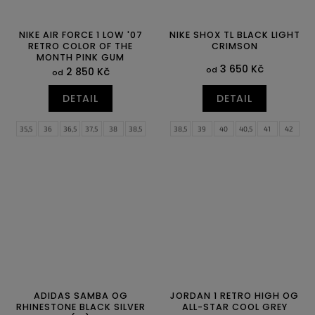
NIKE AIR FORCE 1 LOW '07
NIKE SHOX TL BLACK LIGHT
RETRO COLOR OF THE
CRIMSON
MONTH PINK GUM
3 650 Kč
od
2 850 Kč
od
DETAIL
DETAIL
35,5
36
36,5
37,5
38
38,5
38,5
39
40
40,5
41
42
39
40
40,5
41
42
42,5
42,5
43
44
44,5
45
45,5
43
44
44,5
45
45,5
46
46
47
47,5
47
47,5
ADIDAS SAMBA OG
JORDAN 1 RETRO HIGH OG
RHINESTONE BLACK SILVER
ALL-STAR COOL GREY