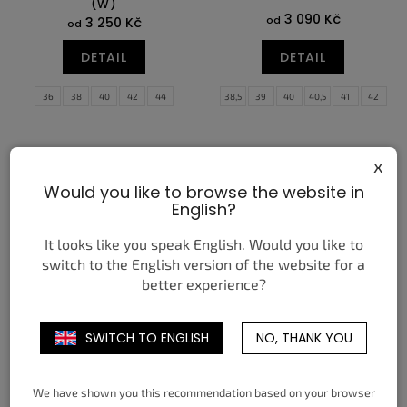
(W)
3 090 Kč
od
3 250 Kč
od
DETAIL
DETAIL
36
38
40
42
44
38,5
39
40
40,5
41
42
42,5
43
44
44,5
45
45,5
46
47
47,5
x
Would you like to browse the website in
English?
It looks like you speak English. Would you like to
switch to the English version of the website for a
better experience?
JORDAN 1 RETRO HIGH
NEW BALANCE 9060 PINK
SPIDER-MAN ORIGIN STORY
OVERDYE
SWITCH TO ENGLISH
NO, THANK YOU
(GS)
4 850 Kč
od
6 850 Kč
od
We have shown you this recommendation based on your browser
DETAIL
DETAIL