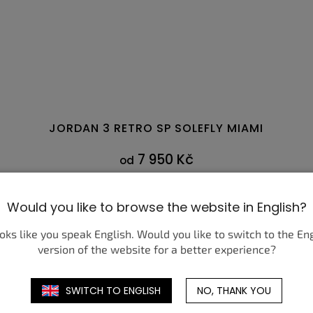
JORDAN 3 RETRO SP SOLEFLY MIAMI
7 950 Kč
od
DETAIL
Would you like to browse the website in English?
,5
6
47
39
47,5
40
40,5
41
42
42,5
38,5
43
44
39
40
44,5
4
ooks like you speak English. Would you like to switch to the En
version of the website for a better experience?
SWITCH TO ENGLISH
NO, THANK YOU