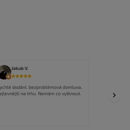
tedma
Jakub V.
Všechno prob
ychlé dodání, bezproblémová domluva,
vyřízení obje
ejlevnější na trhu. Nemám co vytknout.
Next
Dobrá komuni