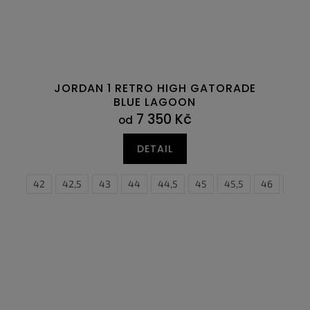
JORDAN 1 RETRO HIGH GATORADE
BLUE LAGOON
7 350 Kč
od
DETAIL
7
41
47,5
42
42,5
43
44
44,5
37
45
37,5
45,5
38
46
38,5
47,5