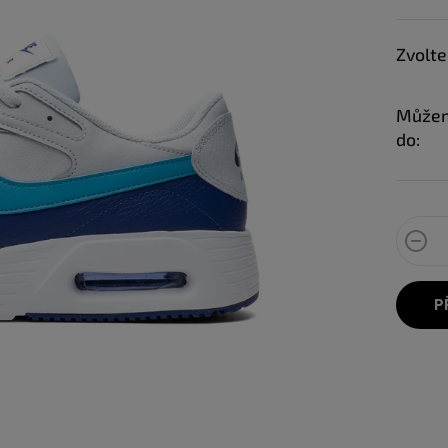
Zvolte
Můžem
do:
P