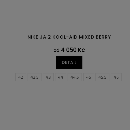
NIKE JA 2 KOOL-AID MIXED BERRY
4 050 Kč
od
DETAIL
41
42
42,5
43
44
44,5
45
45,5
46
40,5
4