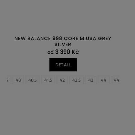
NEW BALANCE 998 CORE MIUSA GREY
SILVER
3 390 Kč
od
DETAIL
39,5
40
40,5
41,5
42
42,5
43
44
44,5
4