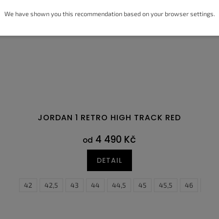
We have shown you this recommendation based on your browser settings.
JORDAN 1 RETRO HIGH TRACK RED
4 490 Kč
od
DETAIL
6
41
47
42
47,5
42,5
43
44
44,5
45
45,5
46
47