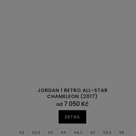
JORDAN 1 RETRO ALL-STAR
CHAMELEON (2017)
7 050 Kč
od
DETAIL
41
42
42,5
43
44
44,5
45
45,5
46
4