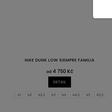
NIKE DUNK LOW SIEMPRE FAMILIA
4 750 Kč
od
DETAIL
40,5
41
42
42,5
43
44
44,5
45
40
45,5
40,5
4