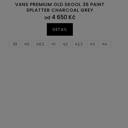
VANS PREMIUM OLD SKOOL 36 PAINT
SPLATTER CHARCOAL GREY
4 650 Kč
od
DETAIL
8,5
39
40
40,5
41
42
42,5
43
44
44,5