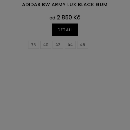
ADIDAS BW ARMY LUX BLACK GUM
2 850 Kč
od
DETAIL
38
40
42
44
36
46
36,5
37
38
3