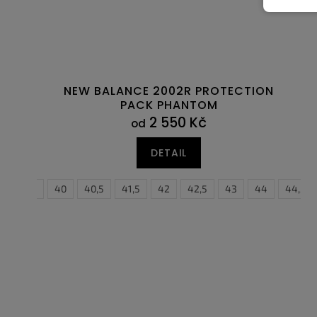
NEW BALANCE 2002R PROTECTION
PACK PHANTOM
2 550 Kč
od
DETAIL
39,5
40
40,5
41,5
42
42,5
43
40
44
40,5
44,5
41