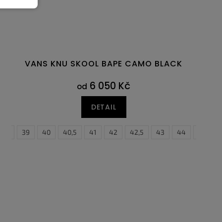
VANS KNU SKOOL BAPE CAMO BLACK
6 050 Kč
od
DETAIL
,5
8,5
48,5
39
40
40,5
41
42
42,5
43
44
44,5