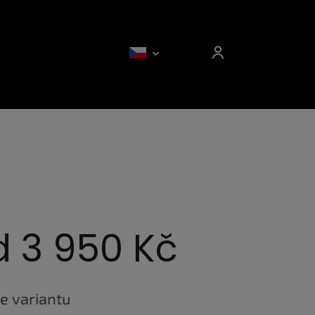
d
3 950 Kč
e variantu