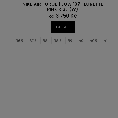
NIKE AIR FORCE 1 LOW '07 FLORETTE
PINK RISE (W)
3 750 Kč
od
DETAIL
36
36,5
37,5
38
38,5
39
40
40,5
41