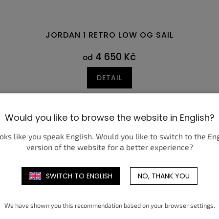
JORDAN 1 RETRO LOW OG SAIL
4 650 Kč
od
DETAIL
,5
47
39
40
40,5
41
42
42,5
43
44
40
44,5
40,5
Would you like to browse the website in English?
ooks like you speak English. Would you like to switch to the En
version of the website for a better experience?
SWITCH TO ENGLISH
NO, THANK YOU
We have shown you this recommendation based on your browser settings.