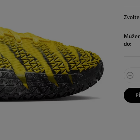
Zvolte
Můžem
do:
P