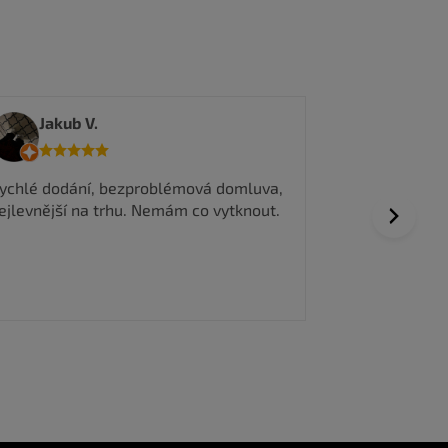
tedma
Jakub V.
Všechno prob
ychlé dodání, bezproblémová domluva,
vyřízení obje
ejlevnější na trhu. Nemám co vytknout.
Next
Dobrá komuni