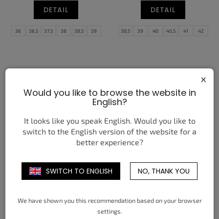
DETAIL
DETAIL
36
36,5
37,5
38
38,5
39
38,5
39
40
40,5
41
42
40
40,5
41
42
42,5
47
42,5
43
44
44,5
45
45,5
47,5
46
47,5
x
Would you like to browse the website in
English?
It looks like you speak English. Would you like to
switch to the English version of the website for a
better experience?
NIKE ZOOM FLY 6 GLAM
NIKE DUNK LOW LEGO
DARK OBSIDIAN EMERALD
WHITE BRIGHT CONCORD
(GS)
3 390 Kč
SWITCH TO ENGLISH
NO, THANK YOU
od
3 650 Kč
od
DETAIL
DETAIL
We have shown you this recommendation based on your browser
settings.
38,5
39
40
40,5
41
42
36
36,5
37,5
38
38,5
39