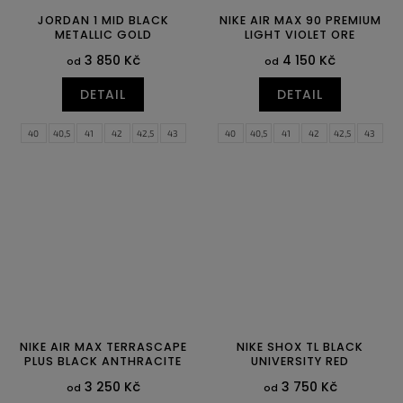
JORDAN 1 MID BLACK
NIKE AIR MAX 90 PREMIUM
METALLIC GOLD
LIGHT VIOLET ORE
3 850 Kč
4 150 Kč
od
od
DETAIL
DETAIL
40
40,5
41
42
42,5
43
40
40,5
41
42
42,5
43
44
44,5
45
45,5
46
47
44
44,5
45
45,5
46
47
47,5
47,5
NIKE AIR MAX TERRASCAPE
NIKE SHOX TL BLACK
PLUS BLACK ANTHRACITE
UNIVERSITY RED
3 250 Kč
3 750 Kč
od
od