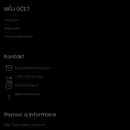
Z
MŮJ ÚČET
á
p
Přihlášení
a
t
Registrace
í
Historie objednávek
Kontakt
eshop
@
allstarshop.cz
+420 734 127 643
allstarshopcz/
@allstarshopcz
Pomoc a Informace
FAQ: Časté dotazy zákazníků