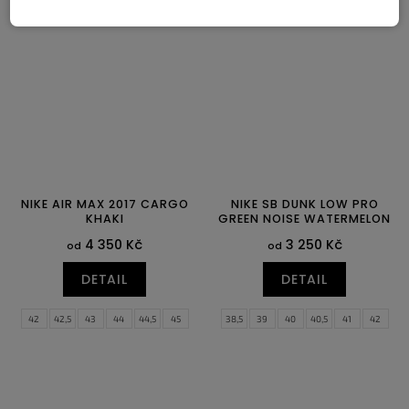
42,5
43
44
44,5
45
45,5
40
46
47
47,5
NIKE AIR MAX 2017 CARGO
NIKE SB DUNK LOW PRO
KHAKI
GREEN NOISE WATERMELON
4 350 Kč
3 250 Kč
od
od
DETAIL
DETAIL
42
42,5
43
44
44,5
45
38,5
39
40
40,5
41
42
45,5
46
42,5
43
44
44,5
45
45,5
46
47,5
48,5