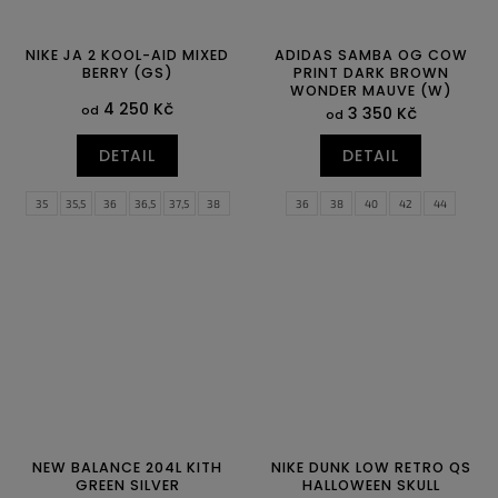
NIKE JA 2 KOOL-AID MIXED
ADIDAS SAMBA OG COW
BERRY (GS)
PRINT DARK BROWN
WONDER MAUVE (W)
4 250 Kč
od
3 350 Kč
od
DETAIL
DETAIL
35
35,5
36
36,5
37,5
38
36
38
40
42
44
38,5
39
40
NEW BALANCE 204L KITH
NIKE DUNK LOW RETRO QS
GREEN SILVER
HALLOWEEN SKULL