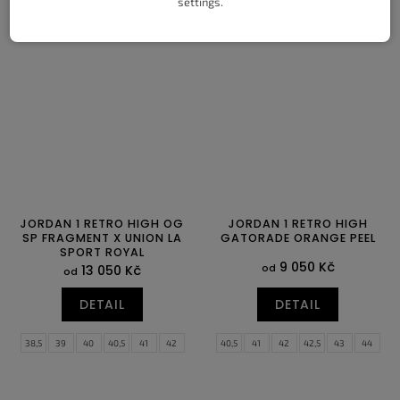
settings.
35,5
36
36,5
37,5
38
38,5
35,5
36
36,5
37,5
38
38,5
39
40
40,5
41
42
42,5
39
40
40,5
41
42
42,5
43
44
44,5
43
44
44,5
JORDAN 1 RETRO HIGH OG
JORDAN 1 RETRO HIGH
SP FRAGMENT X UNION LA
GATORADE ORANGE PEEL
SPORT ROYAL
9 050 Kč
od
13 050 Kč
od
DETAIL
DETAIL
38,5
39
40
40,5
41
42
40,5
41
42
42,5
43
44
42,5
43
44
44,5
45
45,5
44,5
45
45,5
46
47
47,5
46
47
47,5