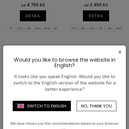
4 750 Kč
2 450 Kč
od
od
DETAIL
DETAIL
37
37,5
38
38,5
39,5
40
37,5
38
38,5
39
40
40,5
40,5
41,5
42
42,5
43
44
41
42
42,5
43
44
44,5
44,5
45
45,5
46,5
45
45,5
46
47
47,5
x
Would you like to browse the website in
English?
It looks like you speak English. Would you like to
switch to the English version of the website for a
better experience?
NIKE SHOX TL LIGHT ARMY
NIKE SABRINA 2 LILY (W)
(W)
SWITCH TO ENGLISH
NO, THANK YOU
3 450 Kč
4 090 Kč
od
od
DETAIL
DETAIL
We have shown you this recommendation based on your browser