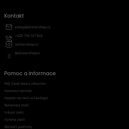
p
i
Kontakt
s
u
eshop
@
allstarshop.cz
+420 734 127 643
allstarshopcz/
@allstarshopcz
Pomoc a Informace
FAQ: Časté dotazy zákazníků
Hodnocení obchodu
Najdete nás také na FlexDogu!
Reklamace zboží
Vrácení zboží
Výměna zboží
Obchodní podmínky