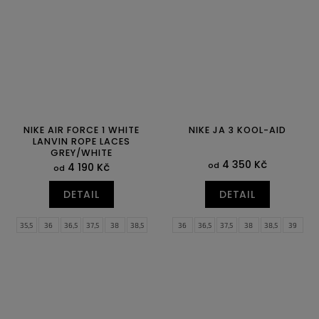
47
47,5
47
47,5
NIKE AIR FORCE 1 WHITE
NIKE JA 3 KOOL-AID
LANVIN ROPE LACES
GREY/WHITE
4 350 Kč
od
4 190 Kč
od
DETAIL
DETAIL
35,5
36
36,5
37,5
38
38,5
36
36,5
37,5
38
38,5
39
39
40
40,5
41
42
42,5
40
40,5
41
42
42,5
43
43
44
44,5
45
45,5
46
44
44,5
45
45,5
46
47
47
47,5
47,5
48,5