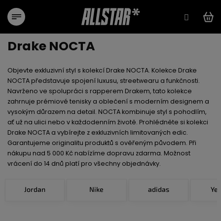
Přejít
na
obsah
Drake NOCTA
Objevte exkluzivní styl s kolekcí Drake NOCTA. Kolekce Drake
NOCTA představuje spojení luxusu, streetwearu a funkčnosti.
Navrženo ve spolupráci s rapperem Drakem, tato kolekce
zahrnuje prémiové tenisky a oblečení s moderním designem a
vysokým důrazem na detail. NOCTA kombinuje styl s pohodlím,
ať už na ulici nebo v každodenním životě. Prohlédněte si kolekci
Drake NOCTA a vybírejte z exkluzivních limitovaných edic.
Garantujeme originalitu produktů s ověřeným původem. Při
nákupu nad 5 000 Kč nabízíme dopravu zdarma. Možnost
vrácení do 14 dnů platí pro všechny objednávky.
Jordan
Nike
adidas
Ye
Ř