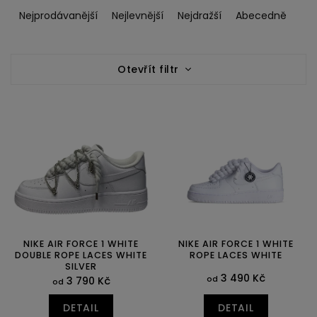
a
Nejprodávanější
Nejlevnější
Nejdražší
Abecedně
z
e
V
n
Otevřít filtr
ý
í
p
p
i
r
s
o
p
d
r
u
o
k
d
t
u
ů
k
t
ů
NIKE AIR FORCE 1 WHITE
NIKE AIR FORCE 1 WHITE
DOUBLE ROPE LACES WHITE
ROPE LACES WHITE
SILVER
3 490 Kč
od
3 790 Kč
od
DETAIL
DETAIL