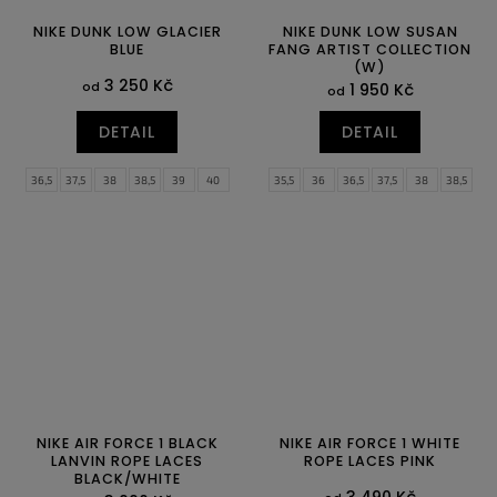
NIKE DUNK LOW GLACIER
NIKE DUNK LOW SUSAN
BLUE
FANG ARTIST COLLECTION
(W)
3 250 Kč
od
1 950 Kč
od
DETAIL
DETAIL
36,5
37,5
38
38,5
39
40
35,5
36
36,5
37,5
38
38,5
40,5
41
42
42,5
43
44
39
40
40,5
41
42
42,5
44,5
45
45,5
46
47
47,5
43
44
44,5
NIKE AIR FORCE 1 BLACK
NIKE AIR FORCE 1 WHITE
LANVIN ROPE LACES
ROPE LACES PINK
BLACK/WHITE