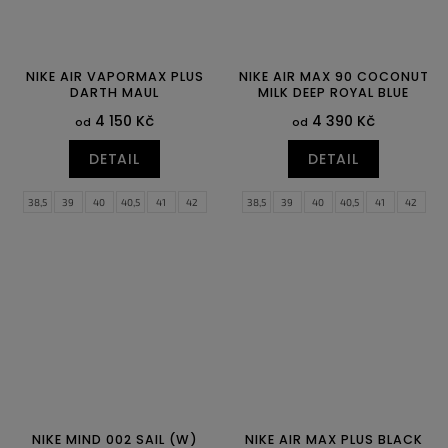
NIKE AIR VAPORMAX PLUS
NIKE AIR MAX 90 COCONUT
DARTH MAUL
MILK DEEP ROYAL BLUE
4 150 Kč
4 390 Kč
od
od
DETAIL
DETAIL
38,5
39
40
40,5
41
42
38,5
39
40
40,5
41
42
42,5
43
44
44,5
45
45,5
42,5
43
44
44,5
45
45,5
46
47
47,5
46
47
47,5
NIKE MIND 002 SAIL (W)
NIKE AIR MAX PLUS BLACK