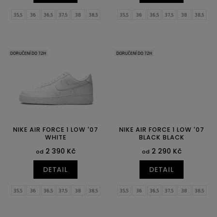
35,5
36
36,5
37,5
38
38,5
35,5
36
36,5
37,5
38
38,5
39
40
40,5
41
42
42,5
39
40
40,5
41
42
42,5
43
44
44,5
45
45,5
46
43
44
44,5
45
45,5
46
47
47,5
47
47,5
DORUČENÍ DO 72H
DORUČENÍ DO 72H
NIKE AIR FORCE 1 LOW '07
NIKE AIR FORCE 1 LOW '07
WHITE
BLACK BLACK
2 390 Kč
2 290 Kč
od
od
DETAIL
DETAIL
35,5
36
36,5
37,5
38
38,5
35,5
36
36,5
37,5
38
38,5
39
40
40,5
41
42
42,5
39
40
40,5
41
42
42,5
43
44
44,5
45
45,5
46
43
44
44,5
45
45,5
46