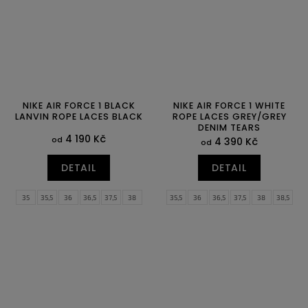
NIKE AIR FORCE 1 BLACK
NIKE AIR FORCE 1 WHITE
LANVIN ROPE LACES BLACK
ROPE LACES GREY/GREY
DENIM TEARS
4 190 Kč
od
4 390 Kč
od
DETAIL
DETAIL
35
35,5
36
36,5
37,5
38
35,5
36
36,5
37,5
38
38,5
38,5
39
40
40,5
41
42
39
40
40,5
41
42
42,5
42,5
43
44
44,5
45
45,5
43
44
44,5
45
45,5
46
46
47
47
47,5