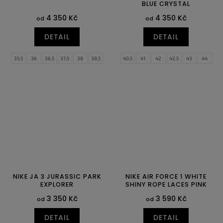
BLUE CRYSTAL
4 350 Kč
4 350 Kč
od
od
DETAIL
DETAIL
35,5
36
36,5
37,5
38
38,5
40,5
41
42
42,5
43
44
39
40
40,5
41
42
42,5
44,5
45
45,5
46
47
47,5
43
44
44,5
48,5
49,5
NIKE JA 3 JURASSIC PARK
NIKE AIR FORCE 1 WHITE
EXPLORER
SHINY ROPE LACES PINK
3 350 Kč
3 590 Kč
od
od
DETAIL
DETAIL