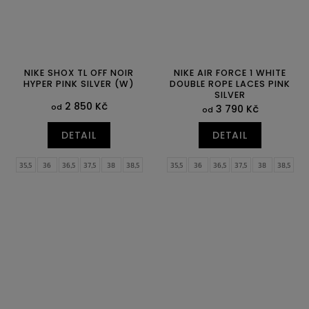
NIKE SHOX TL OFF NOIR
NIKE AIR FORCE 1 WHITE
HYPER PINK SILVER (W)
DOUBLE ROPE LACES PINK
SILVER
2 850 Kč
od
3 790 Kč
od
DETAIL
DETAIL
35,5
36
36,5
37,5
38
38,5
35,5
36
36,5
37,5
38
38,5
39
40
40,5
41
42
42,5
39
40
40,5
41
42
42,5
43
44
44,5
45
45,5
46
43
44
44,5
45
45,5
46
47
47,5
47
47,5