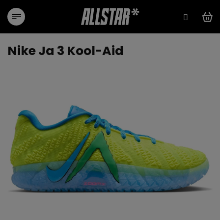
Přejít
na
obsah
Nike Ja 3 Kool-Aid