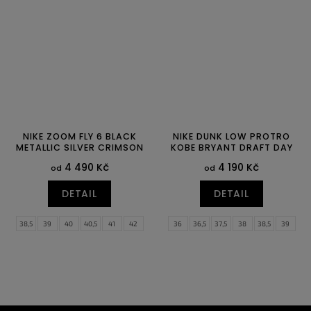
46
47
47,5
NIKE ZOOM FLY 6 BLACK
NIKE DUNK LOW PROTRO
METALLIC SILVER CRIMSON
KOBE BRYANT DRAFT DAY
4 490 Kč
4 190 Kč
od
od
DETAIL
DETAIL
38,5
39
40
40,5
41
42
36
36,5
37,5
38
38,5
39
42,5
43
44
44,5
45
45,5
40
40,5
41
42
42,5
43
46
47
47,5
44
44,5
45
45,5
46
47
47,5
48,5