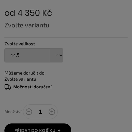
od
4 350 Kč
Měrná
Zvolte variantu
cena:
Zvolte velikost
Můžeme doručit do:
Zvolte variantu
Možnosti doručení
Množství
PŘIDAT DO KOŠÍKU