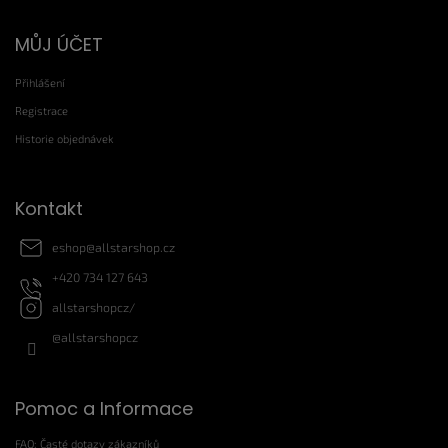
Z
MŮJ ÚČET
á
p
Přihlášení
a
t
Registrace
í
Historie objednávek
Kontakt
eshop
@
allstarshop.cz
+420 734 127 643
allstarshopcz/
@allstarshopcz
Pomoc a Informace
FAQ: Časté dotazy zákazníků