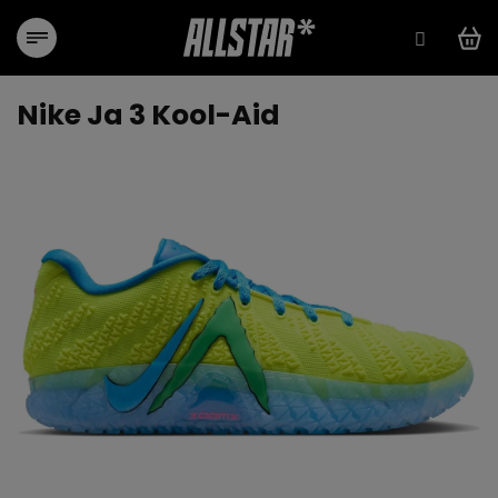
Přejít
na
obsah
Nike Ja 3 Kool-Aid