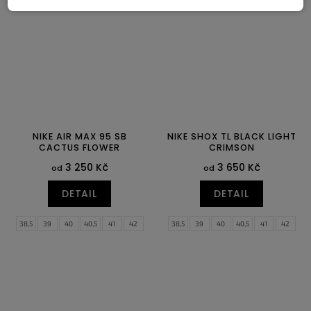
45
45,5
46
47
47,5
46
47
47,5
NIKE AIR MAX 95 SB
NIKE SHOX TL BLACK LIGHT
CACTUS FLOWER
CRIMSON
3 250 Kč
3 650 Kč
od
od
DETAIL
DETAIL
38,5
39
40
40,5
41
42
38,5
39
40
40,5
41
42
42,5
43
44
44,5
45
45,5
42,5
43
44
44,5
45
45,5
46
47
47,5
46
47
47,5