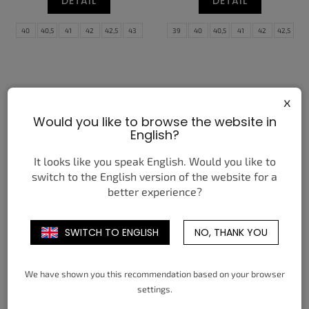
DETAIL
DETAIL
40
40,5
41
42
42,5
43
39
40
40,5
41
42
42,5
44
44,5
45
45,5
46
47
43
44
44,5
45
45,5
46
47,5
47
47,5
x
Would you like to browse the website in
English?
It looks like you speak English. Would you like to
switch to the English version of the website for a
better experience?
NIKE DUNK LOW RETRO QS
NIKE P-6000 OBSIDIAN
HALLOWEEN SKULL
SUMMIT WHITE
2 450 Kč
2 790 Kč
od
od
SWITCH TO ENGLISH
NO, THANK YOU
DETAIL
DETAIL
We have shown you this recommendation based on your browser
37,5
38
38,5
39
40
40,5
38,5
39
40
40,5
41
42
settings.
41
42
42,5
43
44
44,5
42,5
43
44
44,5
45
45,5