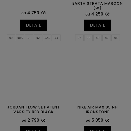
EARTH STRATA MAROON
(W)
4 750 Kč
od
4 250 Kč
od
DETAIL
DETAIL
40
40,5
41
42
42,5
43
36
38
40
42
44
44
44,5
45
45,5
46
47
47,5
JORDAN 1 LOW SE PATENT
NIKE AIR MAX 95 NH
VARSITY RED BLACK
IRONSTONE
2 790 Kč
5 050 Kč
od
od