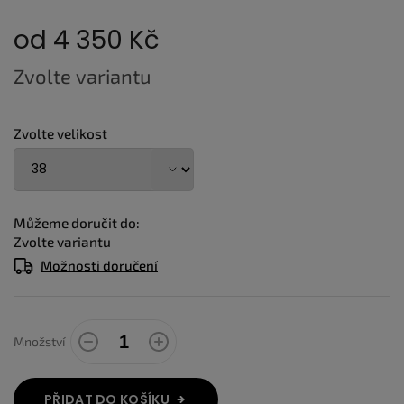
od
4 350 Kč
Měrná
Zvolte variantu
cena:
Zvolte velikost
Můžeme doručit do:
Zvolte variantu
Možnosti doručení
Množství
PŘIDAT DO KOŠÍKU