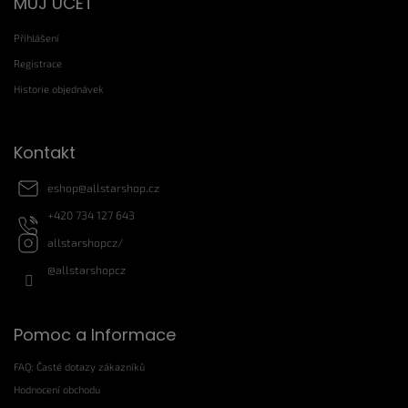
MŮJ ÚČET
á
p
Přihlášení
a
t
Registrace
í
Historie objednávek
Kontakt
eshop
@
allstarshop.cz
+420 734 127 643
allstarshopcz/
@allstarshopcz
Pomoc a Informace
FAQ: Časté dotazy zákazníků
Hodnocení obchodu