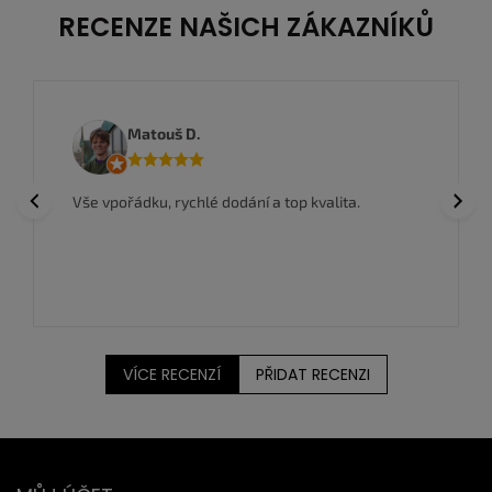
RECENZE NAŠICH ZÁKAZNÍKŮ
Matouš D.
Previous
Next
Vše vpořádku, rychlé dodání a top kvalita.
VÍCE RECENZÍ
PŘIDAT RECENZI
Z