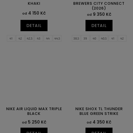
KHAKI
BREWERS CITY CONNECT
(2026)
4 150 Kč
od
9 350 Kč
od
DETAIL
DETAIL
41
42
42,5
43
44
44,5
38,5
39
40
40,5
41
42
45
45,5
46
42,5
43
44
44,5
45
45,5
46
47
47,5
NIKE AIR LIQUID MAX TRIPLE
NIKE SHOX TL THUNDER
BLACK
BLUE GREEN STRIKE
5 250 Kč
4 350 Kč
od
od