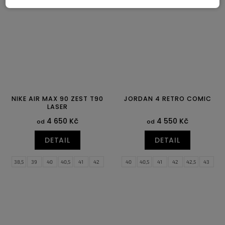
44
44,5
45
45,5
46
47
46
47,5
47,5
48,5
NIKE AIR MAX 90 ZEST T90
JORDAN 4 RETRO COMIC
LASER
4 650 Kč
4 550 Kč
od
od
DETAIL
DETAIL
38,5
39
40
40,5
41
42
40
40,5
41
42
42,5
43
42,5
43
44
44,5
45
45,5
44
44,5
45
45,5
46
47
46
47
47,5
47,5
48,5