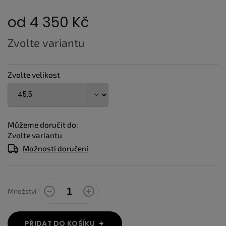
od
4 350 Kč
Měrná
Zvolte variantu
cena:
Zvolte velikost
Můžeme doručit do:
Zvolte variantu
Možnosti doručení
Množství
PŘIDAT DO KOŠÍKU