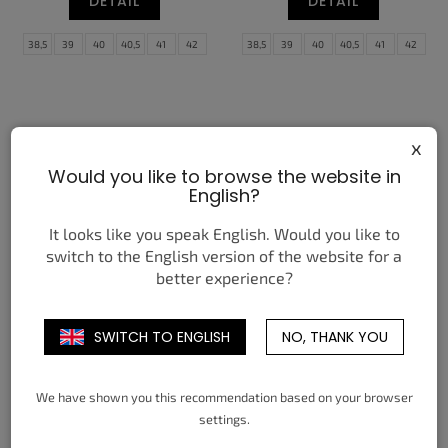
DETAIL
DETAIL
38,5
39
40
40,5
41
42
38,5
39
40
40,5
41
42
42,5
43
44
44,5
45
45,5
42,5
43
44
44,5
45
45,5
46
47
47,5
46
47
47,5
x
Would you like to browse the website in
English?
It looks like you speak English. Would you like to
switch to the English version of the website for a
better experience?
NIKE JA 3 UNCLE PHIL
NIKE SHOX TL BLACK
UNIVERSITY RED
4 050 Kč
3 750 Kč
od
od
SWITCH TO ENGLISH
NO, THANK YOU
DETAIL
DETAIL
We have shown you this recommendation based on your browser
36
36,5
37,5
38
38,5
39
38,5
39
40
40,5
41
42
settings.
40
40,5
41
42
42,5
43
42,5
43
44
44,5
45
45,5