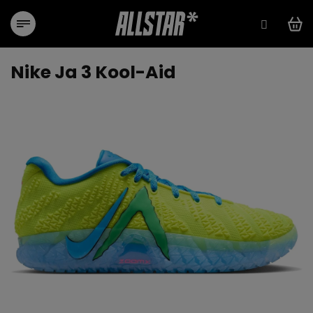
Přejít
na
obsah
Nike Ja 3 Kool-Aid