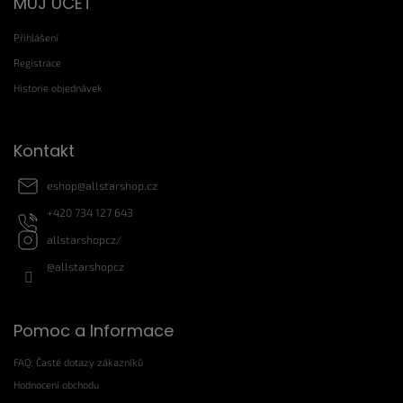
MŮJ ÚČET
á
p
Přihlášení
a
t
Registrace
í
Historie objednávek
Kontakt
eshop
@
allstarshop.cz
+420 734 127 643
allstarshopcz/
@allstarshopcz
Pomoc a Informace
FAQ: Časté dotazy zákazníků
Hodnocení obchodu