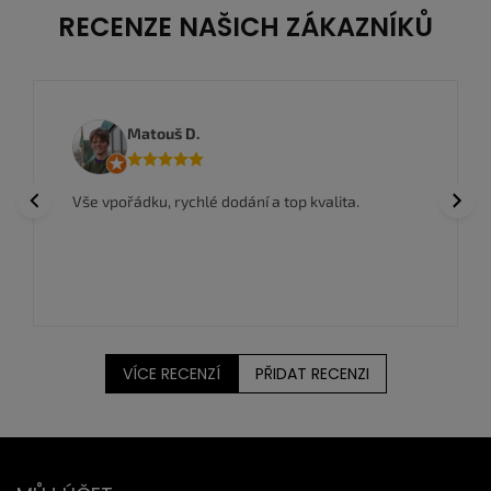
RECENZE NAŠICH ZÁKAZNÍKŮ
Matouš D.
Previous
Next
Vše vpořádku, rychlé dodání a top kvalita.
VÍCE RECENZÍ
PŘIDAT RECENZI
Z