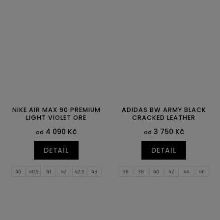
40,5
41
42
40
40,5
41
42
NIKE AIR MAX 90 PREMIUM
ADIDAS BW ARMY BLACK
LIGHT VIOLET ORE
CRACKED LEATHER
4 090 Kč
3 750 Kč
od
od
DETAIL
DETAIL
40
40,5
41
42
42,5
43
36
38
40
42
44
46
44
44,5
45
45,5
46
47
47,5