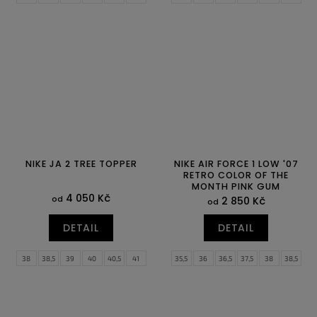
41
42
42,5
43
44
44,5
42,5
43
44
44,5
45
45,5
45
45,5
46
47
47,5
46
47
47,5
NIKE JA 2 TREE TOPPER
NIKE AIR FORCE 1 LOW '07
RETRO COLOR OF THE
MONTH PINK GUM
4 050 Kč
od
2 850 Kč
od
DETAIL
DETAIL
38
38,5
39
40
40,5
41
35,5
36
36,5
37,5
38
38,5
42
42,5
43
44
44,5
45
39
40
40,5
41
42
42,5
45,5
46
47
47,5
43
44
44,5
45
45,5
46
47
47,5