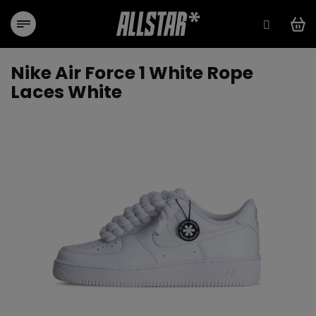
Přejít
na
obsah
Nike Air Force 1 White Rope
Laces White