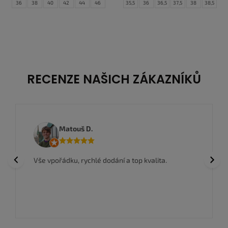
36
38
40
42
44
46
35,5
36
36,5
37,5
38
38,5
39
40
40,5
41
42
42,5
43
44
44,5
RECENZE NAŠICH ZÁKAZNÍKŮ
Matouš D.
Previous
Next
Vše vpořádku, rychlé dodání a top kvalita.