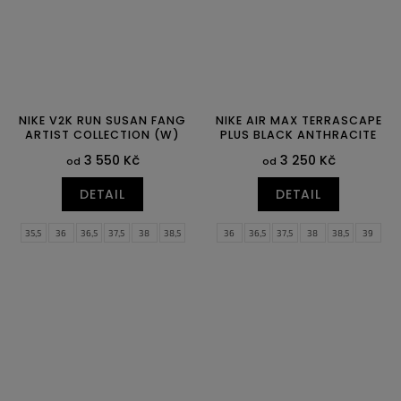
NIKE V2K RUN SUSAN FANG
NIKE AIR MAX TERRASCAPE
ARTIST COLLECTION (W)
PLUS BLACK ANTHRACITE
3 550 Kč
3 250 Kč
od
od
DETAIL
DETAIL
35,5
36
36,5
37,5
38
38,5
36
36,5
37,5
38
38,5
39
39
40
40,5
41
42
42,5
40
40,5
41
42
42,5
47
47,5