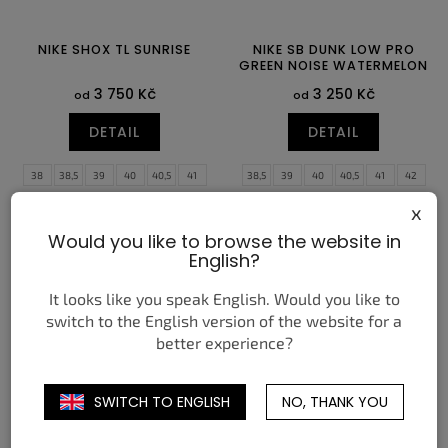
NIKE SHOX TL SUNRISE
NIKE SB DUNK LOW PRO
GREEN NOISE WATERMELON
3 750 Kč
3 250 Kč
od
od
DETAIL
DETAIL
38
38,5
39
40
40,5
41
38,5
39
40
40,5
41
42
42
42,5
43
44
44,5
45
42,5
43
44
44,5
45
45,5
x
45,5
46
47
47,5
46
47,5
48,5
Would you like to browse the website in
English?
It looks like you speak English. Would you like to
switch to the English version of the website for a
better experience?
SWITCH TO ENGLISH
NO, THANK YOU
NIKE AIR MAX SC PURE
NIKE AIR MAX PLUS BLACK
PLATINUM RACER BLUE
PINK FOAM