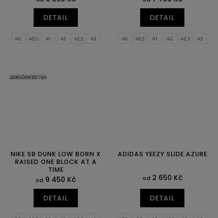
DETAIL
DETAIL
40
40,5
41
42
42,5
43
40
40,5
41
42
42,5
43
44
44,5
45
45,5
46
47
44
44,5
45
45,5
46
47
47,5
47,5
DORUČENÍ DO 72H
NIKE SB DUNK LOW BORN X
ADIDAS YEEZY SLIDE AZURE
RAISED ONE BLOCK AT A
TIME
2 650 Kč
od
9 450 Kč
od
DETAIL
DETAIL