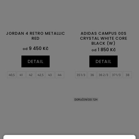
JORDAN 4 RETRO METALLIC
ADIDAS CAMPUS 00S
RED
CRYSTAL WHITE CORE
BLACK (W)
9 450 Kč
od
1 850 Kč
od
DETAIL
DETAIL
40,5
41
42
42,5
43
44
35 1/3
36
36 2/3
37 1/3
38
44,5
45
45,5
46
47
47,5
38 2/3
39 1/3
40
40 2/3
41 1/3
42
42 2/3
43 1/3
44
DORUČENÍ DO 72H