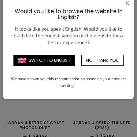
x
NIKE AIR FORCE 1 LOW
NIKE SB DUNK LOW PRO
Would you like to browse the website in
ORANGE SKELETON
BLUE FURY
English?
HALLOWEEN (2020)
7 050 Kč
od
2 890 Kč
od
It looks like you speak English. Would you like to
switch to the English version of the website for a
DETAIL
DETAIL
better experience?
36
36,5
37,5
38
38,5
39
40
40,5
41
42
42,5
43
40
40,5
41
42
42,5
43
44
44,5
45
45,5
46
47,5
SWITCH TO ENGLISH
NO, THANK YOU
44
44,5
45
45,5
46
47
48,5
We have shown you this recommendation based on your browser
settings.
JORDAN 4 RETRO SE CRAFT
JORDAN 4 RETRO THUNDER
PHOTON DUST
(2023)
6 390 Kč
7 750 Kč
od
od