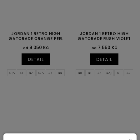
JORDAN 1 RETRO HIGH
JORDAN 1 RETRO HIGH
GATORADE ORANGE PEEL
GATORADE RUSH VIOLET
9 050 Kč
7 550 Kč
od
od
DETAIL
DETAIL
40,5
41
42
42,5
43
44
40
41
42
42,5
43
44
44,5
45
45,5
46
47
47,5
44,5
45
45,5
46
47
47,5
x