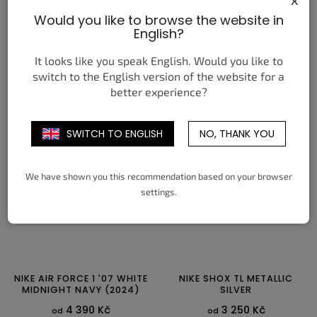
NIKE JA 3 LUNAR NEW YEAR
NIKE AIR FORCE 1 LOW
Would you like to browse the website in
(GS)
COLLEGE PACK NIGHT
English?
MAROON
4 150 Kč
od
2 850 Kč
od
It looks like you speak English. Would you like to
switch to the English version of the website for a
DETAIL
DETAIL
better experience?
35,5
36
36,5
37,5
38
38,5
38,5
39
40
40,5
41
42
39
40
42,5
43
44
44,5
45
45,5
SWITCH TO ENGLISH
NO, THANK YOU
46
47
47,5
We have shown you this recommendation based on your browser
settings.
NIKE AIR FORCE 1 '07 WHITE
NIKE SHOX TL METALLIC
MIDNIGHT NAVY (2024)
SILVER
4 390 Kč
3 250 Kč
od
od