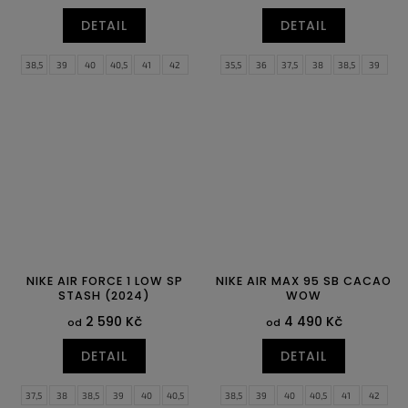
DETAIL
DETAIL
38,5
39
40
40,5
41
42
35,5
36
37,5
38
38,5
39
42,5
43
44
44,5
45
45,5
40
40,5
41
42
42,5
43
46
47
47,5
44
44,5
45
45,5
46
47
47,5
NIKE AIR FORCE 1 LOW SP
NIKE AIR MAX 95 SB CACAO
STASH (2024)
WOW
2 590 Kč
4 490 Kč
od
od
DETAIL
DETAIL
37,5
38
38,5
39
40
40,5
38,5
39
40
40,5
41
42