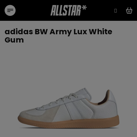
Přejít
na
obsah
adidas BW Army Lux White
Gum