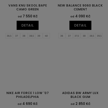
VANS KNU SKOOL BAPE
NEW BALANCE 9060 BLACK
CAMO GREEN
CEMENT
7 550 Kč
4 090 Kč
od
od
DETAIL
DETAIL
36,5
37
38
38,5
39
40
36
37
37,5
38
38,5
39,5
40,5
41
42
42,5
43
44
40
40,5
41,5
42
44,5
45
46
47
NIKE AIR FORCE 1 LOW '07
ADIDAS BW ARMY LUX
PHILADELPHIA
BLACK GUM
4 690 Kč
2 850 Kč
od
od