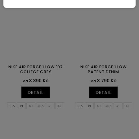
40
40,5
41
42
42,5
43
44
44,5
45
45,5
46
47
44
44,5
47,5
NIKE AIR FORCE 1 LOW '07
NIKE AIR FORCE 1 LOW
COLLEGE GREY
PATENT DENIM
3 390 Kč
3 790 Kč
od
od
DETAIL
DETAIL
38,5
39
40
40,5
41
42
38,5
39
40
40,5
41
42
42,5
43
44
44,5
45
45,5
42,5
43
44
44,5
45
45,5
46
47
47,5
48,5
46
47
47,5