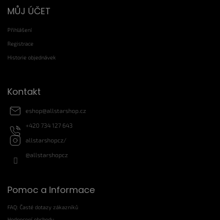
Z
MŮJ ÚČET
á
p
Přihlášení
a
t
Registrace
í
Historie objednávek
Kontakt
eshop
@
allstarshop.cz
+420 734 127 643
allstarshopcz/
@allstarshopcz
Pomoc a Informace
FAQ: Časté dotazy zákazníků
Hodnocení obchodu