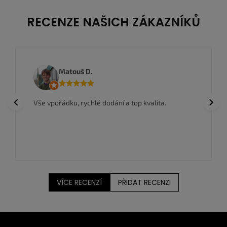
RECENZE NAŠICH ZÁKAZNÍKŮ
Anwar I.
š D.
Nakoupil jsem zde 
Previous
Next
rychlé dodání a top kvalita.
zboží a super ceny,
VÍCE RECENZÍ
PŘIDAT RECENZI