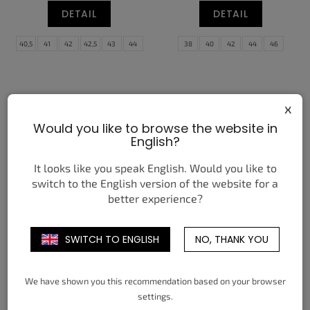
DETAIL
DETAIL
40,5
41
42
42,5
43
44
38
40
42
44
46
44,5
45
45,5
46
47,5
x
Would you like to browse the website in
English?
It looks like you speak English. Would you like to
switch to the English version of the website for a
better experience?
JORDAN 4 RETRO BIRDS OF
NIKE AIR MAX PLUS BLACK
PARADISE (W)
SAPPHIRE WHITE
5 250 Kč
3 550 Kč
SWITCH TO ENGLISH
NO, THANK YOU
od
od
DETAIL
DETAIL
We have shown you this recommendation based on your browser
36
36,5
37,5
38
38,5
39
40
40,5
41
42
42,5
43
settings.