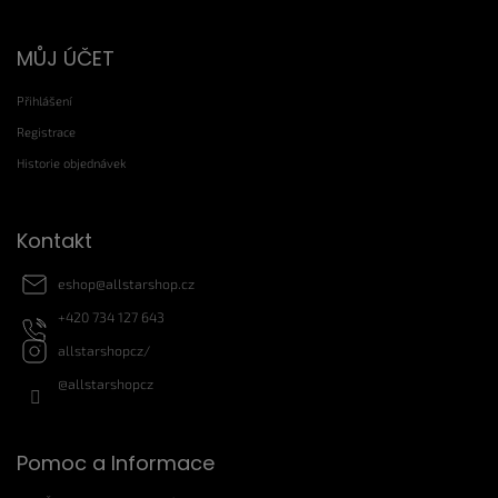
Z
MŮJ ÚČET
á
p
Přihlášení
a
t
Registrace
í
Historie objednávek
Kontakt
eshop
@
allstarshop.cz
+420 734 127 643
allstarshopcz/
@allstarshopcz
Pomoc a Informace