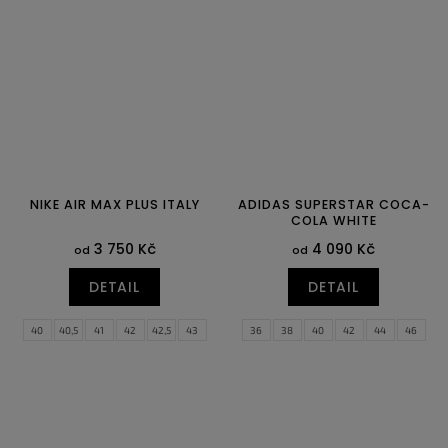
NIKE AIR MAX PLUS ITALY
ADIDAS SUPERSTAR COCA-
COLA WHITE
3 750 Kč
4 090 Kč
od
od
DETAIL
DETAIL
40
40,5
41
42
42,5
43
36
38
40
42
44
46
44
44,5
45
45,5
46
47
47,5