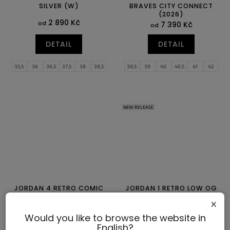
SILVER (W)
BRAVES CITY CONNECT
(2026)
2 890 Kč
od
7 390 Kč
od
DETAIL
DETAIL
35,5
36
36,5
37,5
38
38,5
38,5
39
40
40,5
41
42
39
40
40,5
41
42
42,5
42,5
43
44
44,5
45
45,5
43
44
44,5
46
47
47,5
NEW RELEASE
JORDAN 4 RETRO COMIC
JORDAN 1 RETRO LOW OG
PHANTOM PINE GREEN
x
4 550 Kč
3 750 Kč
od
od
Would you like to browse the website in
English?