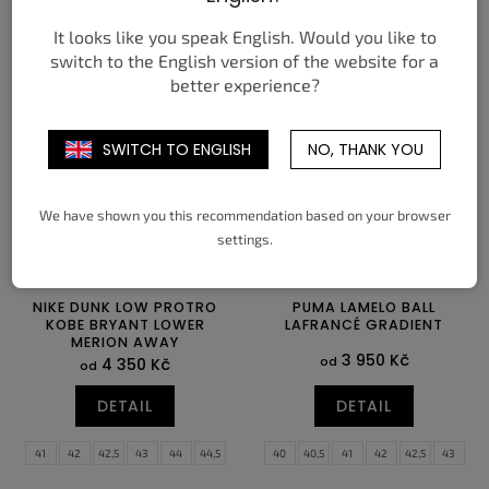
DETAIL
DETAIL
It looks like you speak English. Would you like to
40
40,5
41
42
42,5
43
40
40,5
41
42
42,5
43
switch to the English version of the website for a
44
44,5
45
45,5
46
47
44
44,5
45
45,5
46
47
better experience?
47,5
48,5
47,5
SWITCH TO ENGLISH
NO, THANK YOU
We have shown you this recommendation based on your browser
settings.
NIKE DUNK LOW PROTRO
PUMA LAMELO BALL
KOBE BRYANT LOWER
LAFRANCÉ GRADIENT
MERION AWAY
3 950 Kč
od
4 350 Kč
od
DETAIL
DETAIL
41
42
42,5
43
44
44,5
40
40,5
41
42
42,5
43
45
45,5
46
47
47,5
48,5
44
44,5
45
46
47