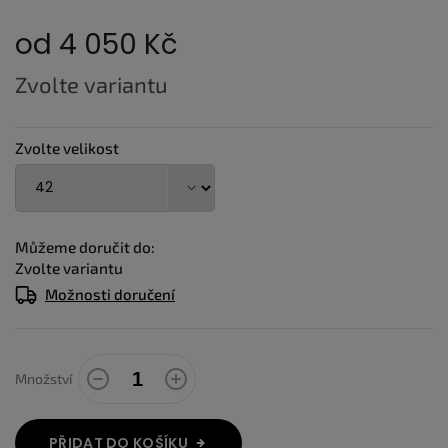
od
4 050 Kč
Měrná
Zvolte variantu
cena:
Zvolte velikost
Můžeme doručit do:
Zvolte variantu
Možnosti doručení
Množství
PŘIDAT DO KOŠÍKU