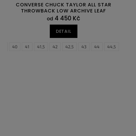
CONVERSE CHUCK TAYLOR ALL STAR
THROWBACK LOW ARCHIVE LEAF
CAMO
4 450 Kč
od
DETAIL
9,5
45
40
45,5
41
46
41,5
47
42
47,5
42,5
43
44
44,5
45