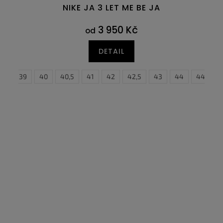
NIKE JA 3 LET ME BE JA
3 950 Kč
od
DETAIL
,5
3
44
39
44,5
40
40,5
41
42
42,5
43
44
38
44,5
39
3