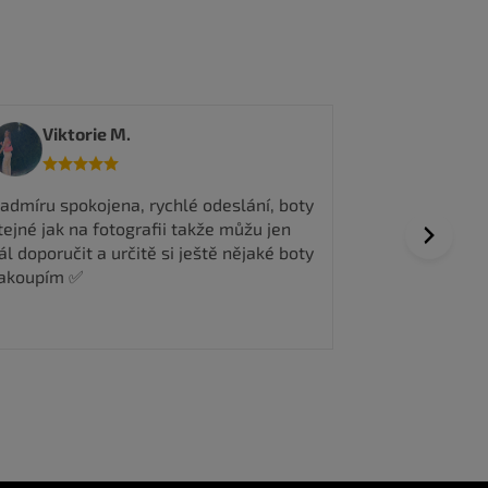
Jakub V.
tedma
ychlé dodání, bezproblémová domluva,
Všechno prob
ejlevnější na trhu. Nemám co vytknout.
vyřízení obje
Next
Dobrá komuni