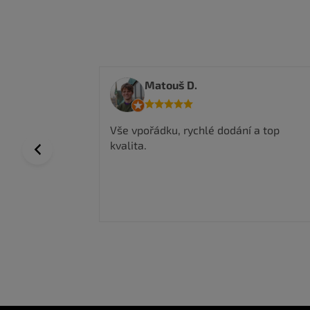
Anwar I.
 a top
Nakoupil jsem zde a jsem velmi
spokojen, kvalitní zboží a super ceny,
Previous
rychlé doručení.