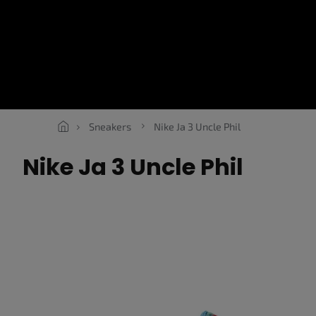
Přejít
na
obsah
SNEAKERS
ROPE LACES
ESSENTIALS
OBLEČENÍ
V
Sneakers
Nike Ja 3 Uncle Phil
Nike Ja 3 Uncle Phil