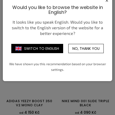
NEW BALANCE 9060 TRIPLE
NEW BALANCE 2002R
Would you like to browse the website in
WHITE
PROTECTION PACK
English?
PHANTOM
4 550 Kč
od
3 450 Kč
od
It looks like you speak English. Would you like to
switch to the English version of the website for a
DETAIL
DETAIL
better experience?
36
37
37,5
38
38,5
39,5
36
37
37,5
38
38,5
39,5
40
40,5
41,5
42
40
40,5
41,5
42
42,5
43
SWITCH TO ENGLISH
NO, THANK YOU
44
44,5
45
45,5
46,5
47,5
We have shown you this recommendation based on your browser
settings.
ADIDAS YEEZY BOOST 350
NIKE MIND 001 SLIDE TRIPLE
V2 MONO CLAY
BLACK
4 150 Kč
4 090 Kč
od
od