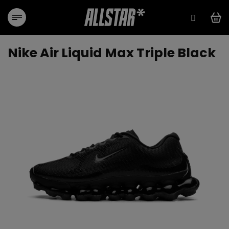
Přejít
na
obsah
Nike Air Liquid Max Triple Black