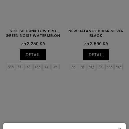
NIKE SB DUNK LOW PRO
NEW BALANCE 1906R SILVER
GREEN NOISE WATERMELON
BLACK
3 250 Kč
3 590 Kč
od
od
DETAIL
DETAIL
38,5
39
40
40,5
41
42
36
37
37,5
38
38,5
39,5
42,5
43
44
44,5
45
45,5
40
40,5
41,5
42
42,5
43
46
47,5
48,5
44
44,5
45
45,5
46,5
47,5
x