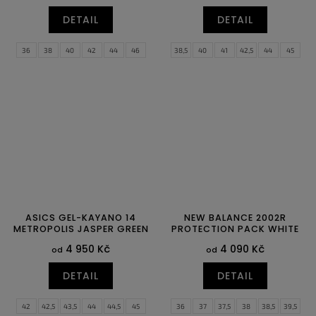
DETAIL
DETAIL
36
38
40
42
44
46
38,5
40
41
42,5
44
45
48
46
47,5
48,5
ASICS GEL-KAYANO 14
NEW BALANCE 2002R
METROPOLIS JASPER GREEN
PROTECTION PACK WHITE
4 950 Kč
4 090 Kč
od
od
DETAIL
DETAIL
42
42,5
43,5
44
44,5
45
36
37
37,5
38
38,5
39,5