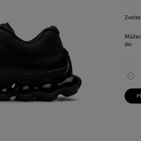
Zvolte
Můžem
do:
P