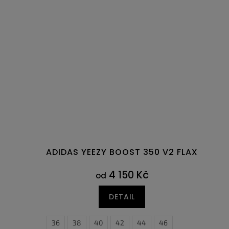
ADIDAS YEEZY BOOST 350 V2 FLAX
4 150 Kč
od
DETAIL
36
38
40
42
44
46