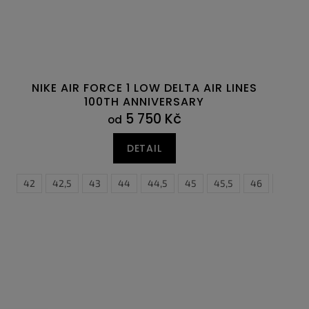
NIKE AIR FORCE 1 LOW DELTA AIR LINES
100TH ANNIVERSARY
5 750 Kč
od
DETAIL
41
42
42,5
43
44
44,5
45
45,5
46
47