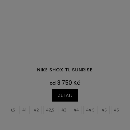
NIKE SHOX TL SUNRISE
3 750 Kč
od
DETAIL
45
40,5
45,5
41
46
42
47
42,5
47,5
43
44
44,5
45
45,5
3