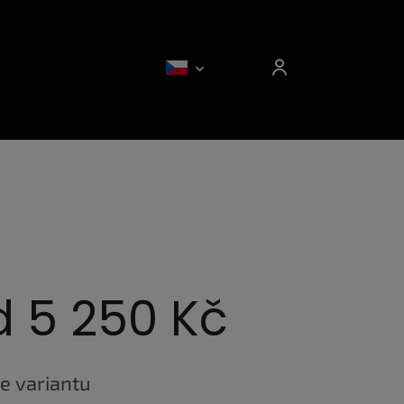
d
5 250 Kč
e variantu