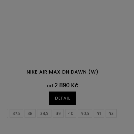
NIKE AIR MAX DN DAWN (W)
2 890 Kč
od
DETAIL
6,5
46
47
37,5
47,5
38
38,5
39
40
40,5
41
42