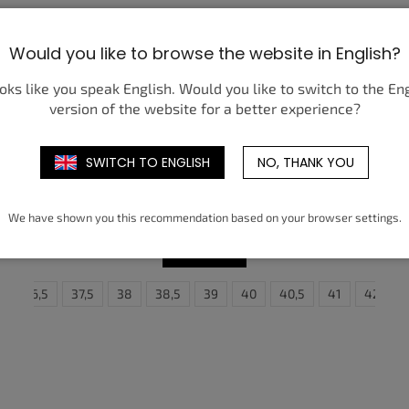
Would you like to browse the website in English?
ooks like you speak English. Would you like to switch to the En
version of the website for a better experience?
SWITCH TO ENGLISH
NO, THANK YOU
NIKE V2K RUN SUSAN FANG ARTIST
COLLECTION (W)
3 550 Kč
od
We have shown you this recommendation based on your browser settings.
DETAIL
6
45
36,5
45,5
37,5
46
38
47
38,5
47,5
39
40
40,5
41
42