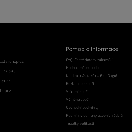
Pomoc a Informace
FAQ: Časté dotazy zákazníků
llstarshop.cz
Hodnocení obchodu
 127 643
Najdete nás také na FlexDogu!
hopcz/
Reklamace zboží
shopcz
Vrácení zboží
Výměna zboží
Obchodní podmínky
Podmínky ochrany osobních údajů
Tabulky velikostí