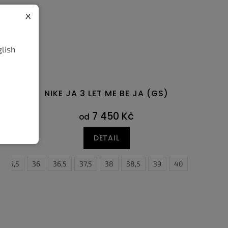
x
glish
NIKE JA 3 LET ME BE JA (GS)
7 450 Kč
od
DETAIL
35,5
36
36,5
37,5
38
38,5
39
40