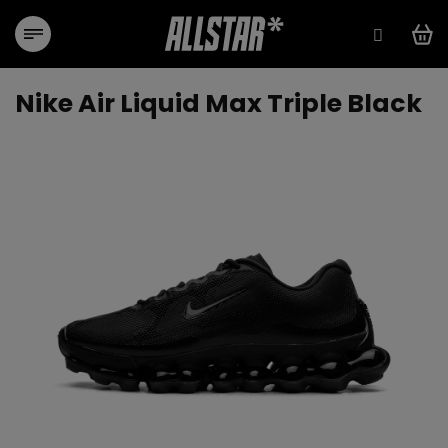
Přejít
na
obsah
Nike Air Liquid Max Triple Black