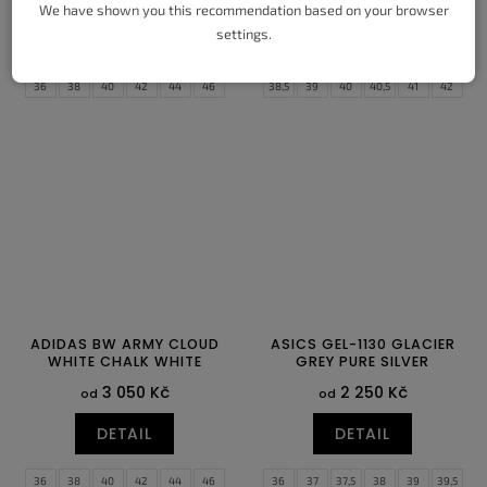
We have shown you this recommendation based on your browser
settings.
DETAIL
DETAIL
36
38
40
42
44
46
38,5
39
40
40,5
41
42
48
42,5
43
44
44,5
45
45,5
46
47
47,5
ADIDAS BW ARMY CLOUD
ASICS GEL-1130 GLACIER
WHITE CHALK WHITE
GREY PURE SILVER
3 050 Kč
2 250 Kč
od
od
DETAIL
DETAIL
36
38
40
42
44
46
36
37
37,5
38
39
39,5