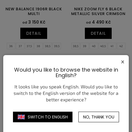
NEW BALANCE 1906R BLACK
NIKE ZOOM FLY 6 BLACK
MULTI
METALLIC SILVER CRIMSON
3 150 Kč
4 490 Kč
od
od
DETAIL
DETAIL
36
37
37,5
38
38,5
39,5
38,5
39
40
40,5
41
42
40
40,5
41,5
42
42,5
43
42,5
43
44
44,5
45
45,5
x
44
44,5
45
45,5
46,5
47,5
46
47
47,5
Would you like to browse the website in
English?
It looks like you speak English. Would you like to
switch to the English version of the website for a
better experience?
ADIDAS YEEZY BOOST 350
NIKE AIR FORCE 1 LOW JA
SWITCH TO ENGLISH
NO, THANK YOU
V2 MONO ICE
MORANT PEARLESCENT
WHITE
4 150 Kč
od
6 450 Kč
od