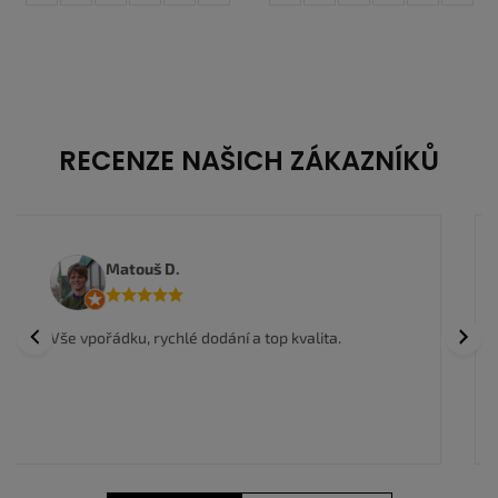
48
40
40,5
41,5
42
RECENZE NAŠICH ZÁKAZNÍKŮ
Anwar I.
Nakoupil jsem zde a jsem velmi spokojen, kvalitní
Previous
Next
zboží a super ceny, rychlé doručení.