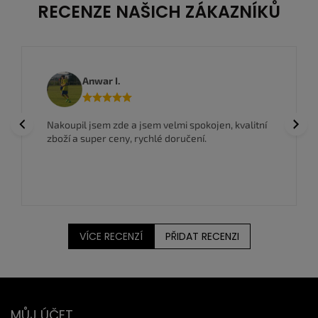
RECENZE NAŠICH ZÁKAZNÍKŮ
Anwar I.
Previous
Next
Nakoupil jsem zde a jsem velmi spokojen, kvalitní
zboží a super ceny, rychlé doručení.
VÍCE RECENZÍ
PŘIDAT RECENZI
Z
MŮJ ÚČET
á