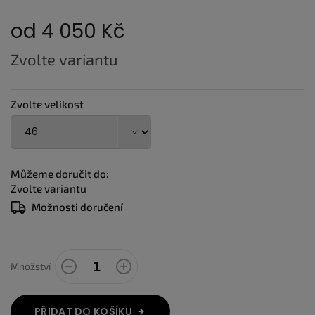
od
4 050 Kč
Měrná
Zvolte variantu
cena:
Zvolte velikost
Můžeme doručit do:
Zvolte variantu
Možnosti doručení
Množství
PŘIDAT DO KOŠÍKU