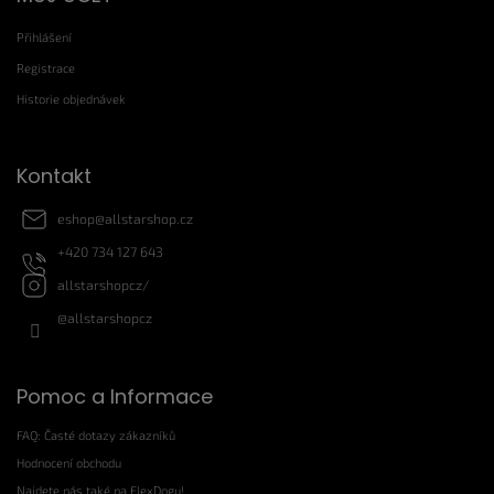
p
Přihlášení
a
t
Registrace
í
Historie objednávek
Kontakt
eshop
@
allstarshop.cz
+420 734 127 643
allstarshopcz/
@allstarshopcz
Pomoc a Informace
FAQ: Časté dotazy zákazníků
Hodnocení obchodu
Najdete nás také na FlexDogu!