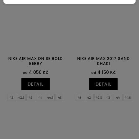
NIKE AIR MAX DN SE BOLD
NIKE AIR MAX 2017 SAND
BERRY
KHAKI
4 050 Kč
4 150 Kč
od
od
DETAIL
DETAIL
42
42,5
43
44
44,5
45
41
42
42,5
43
44
44,5
45,5
46
47
47,5
45
45,5
46