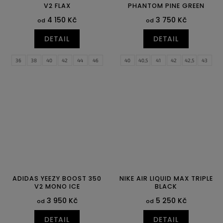
V2 FLAX
PHANTOM PINE GREEN
4 150 Kč
3 750 Kč
od
od
DETAIL
DETAIL
36
38
40
42
44
46
40
40,5
41
42
42,5
43
44
44,5
45
45,5
46
47
47,5
ADIDAS YEEZY BOOST 350
NIKE AIR LIQUID MAX TRIPLE
V2 MONO ICE
BLACK
3 950 Kč
5 250 Kč
od
od
DETAIL
DETAIL