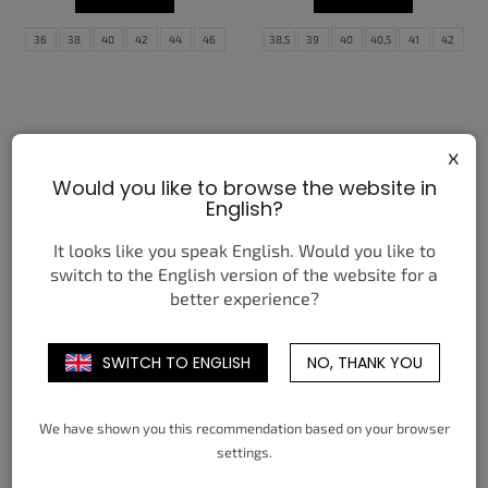
36
38
40
42
44
46
38,5
39
40
40,5
41
42
48
42,5
43
44
44,5
45
45,5
46
47
47,5
x
Would you like to browse the website in
English?
It looks like you speak English. Would you like to
switch to the English version of the website for a
better experience?
NIKE SB AIR MAX 95 WORLD
NIKE ZOOM FLY 6 CM WHITE
CUP PACK SAIL
SILT RED RACER BLUE
4 550 Kč
3 850 Kč
od
od
SWITCH TO ENGLISH
NO, THANK YOU
DETAIL
DETAIL
We have shown you this recommendation based on your browser
38,5
39
40
40,5
41
42
38,5
39
40
40,5
41
42
settings.
42,5
43
44
44,5
45
45,5
42,5
43
44
44,5
45
45,5
46
47,5
46
47
47,5