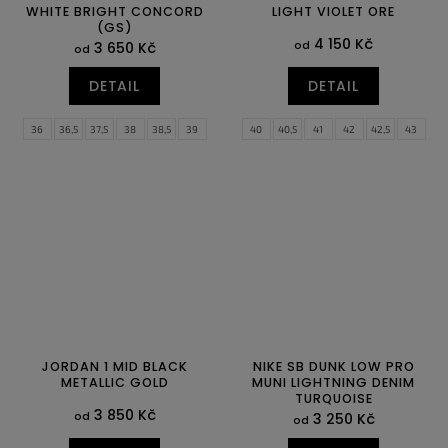
WHITE BRIGHT CONCORD
LIGHT VIOLET ORE
(GS)
4 150 Kč
od
3 650 Kč
od
DETAIL
DETAIL
36
36,5
37,5
38
38,5
39
40
40,5
41
42
42,5
43
40
44
44,5
45
45,5
46
47
47,5
JORDAN 1 MID BLACK
NIKE SB DUNK LOW PRO
METALLIC GOLD
MUNI LIGHTNING DENIM
TURQUOISE
3 850 Kč
od
3 250 Kč
od