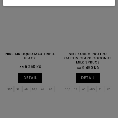
NIKE AIR LIQUID MAX TRIPLE
NIKE KOBE 5 PROTRO
BLACK
CAITLIN CLARK COCONUT
MILK SPRUCE
5 250 Kč
od
9 450 Kč
od
DETAIL
DETAIL
38,5
39
40
40,5
41
42
38,5
39
40
40,5
41
42
42,5
43
44
44,5
45
45,5
42,5
43
44
44,5
45
45,5
46
47
47,5
46
47
47,5
48,5
49,5
50,5
51,5