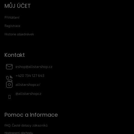
Z
MŮJ ÚČET
á
p
Přihlášení
a
t
Registrace
í
Historie objednávek
Kontakt
eshop
@
allstarshop.cz
+420 734 127 643
allstarshopcz/
@allstarshopcz
Pomoc a Informace
FAQ: Časté dotazy zákazníků
Hodnocení obchodu