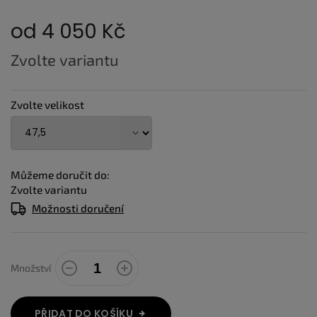
od
4 050 Kč
Měrná
Zvolte variantu
cena:
Zvolte velikost
Můžeme doručit do:
Zvolte variantu
Možnosti doručení
Množství
PŘIDAT DO KOŠÍKU