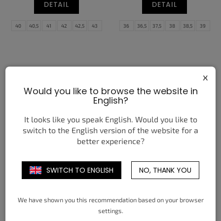
DETAIL
DETAIL
40
40,5
41
42
42,5
43
36
36,5
37,5
38
38,5
39
44
44,5
45
45,5
46
47
40
40,5
41
42
42,5
43
47,5
44
44,5
45
45,5
46
47,5
48,5
x
Would you like to browse the website in
English?
It looks like you speak English. Would you like to
switch to the English version of the website for a
better experience?
NIKE SHOX TL GREEN
NIKE AIR MAX 2017 WHITE
SHOCK BRIGHT CERAMIC
BLACK
3 550 Kč
3 950 Kč
od
od
SWITCH TO ENGLISH
NO, THANK YOU
DETAIL
DETAIL
We have shown you this recommendation based on your browser
40
40,5
41
42
42,5
43
40
41
42
42,5
44
45
settings.
44
44,5
45
45,5
46
47,5