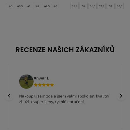
40
40,5
41
42
42,5
43
35,5
36
36,5
37,5
38
38,5
44
44,5
45
45,5
46
47
39
40
40,5
41
42
42,5
47,5
43
44
44,5
45
45,5
46
47
47,5
RECENZE NAŠICH ZÁKAZNÍKŮ
Anwar I.
Previous
Next
Nakoupil jsem zde a jsem velmi spokojen, kvalitní
zboží a super ceny, rychlé doručení.