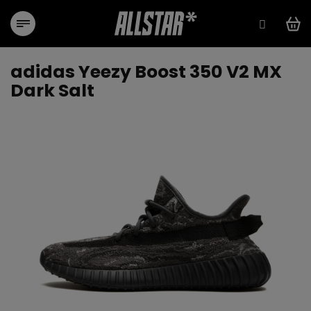
Přejít
na
obsah
adidas Yeezy Boost 350 V2 MX
Dark Salt