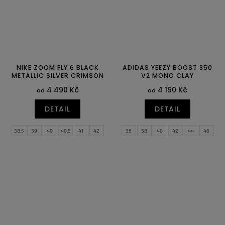
NIKE ZOOM FLY 6 BLACK
ADIDAS YEEZY BOOST 350
METALLIC SILVER CRIMSON
V2 MONO CLAY
4 490 Kč
4 150 Kč
od
od
DETAIL
DETAIL
38,5
39
40
40,5
41
42
36
38
40
42
44
46
42,5
43
44
44,5
45
45,5
48
46
47
47,5